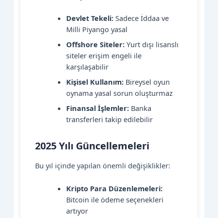
Devlet Tekeli:
Sadece İddaa ve
Milli Piyango yasal
Offshore Siteler:
Yurt dışı lisanslı
siteler erişim engeli ile
karşılaşabilir
Kişisel Kullanım:
Bireysel oyun
oynama yasal sorun oluşturmaz
Finansal İşlemler:
Banka
transferleri takip edilebilir
2025 Yılı Güncellemeleri
Bu yıl içinde yapılan önemli değişiklikler:
Kripto Para Düzenlemeleri:
Bitcoin ile ödeme seçenekleri
artıyor