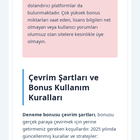
dolandırıcı platformlar da
bulunmaktadır. Çok yüksek bonus
miktarları vaat eden, lisans bilgileri net
olmayan veya kullanıcı yorumları
olumsuz olan sitelere kesinlikle üye
olmayın.
Çevrim Şartları ve
Bonus Kullanım
Kuralları
Deneme bonusu çevrim şartları
, bonusu
gerçek paraya çevirmek için yerine
getirmeniz gereken koşullardır. 2025 yılında
güncellenmiş kurallar ve stratejiler: