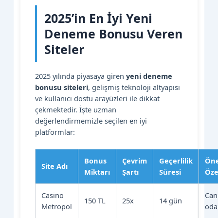
2025’in En İyi Yeni
Deneme Bonusu Veren
Siteler
2025 yılında piyasaya giren
yeni deneme
bonusu siteleri
, gelişmiş teknoloji altyapısı
ve kullanıcı dostu arayüzleri ile dikkat
çekmektedir. İşte uzman
değerlendirmemizle seçilen en iyi
platformlar:
Bonus
Çevrim
Geçerlilik
Öne
Site Adı
Miktarı
Şartı
Süresi
Öze
Casino
Can
150 TL
25x
14 gün
Metropol
oda