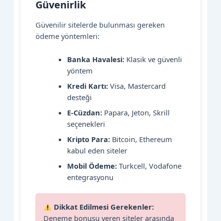
Güvenirlik
Güvenilir sitelerde bulunması gereken
ödeme yöntemleri:
Banka Havalesi:
Klasik ve güvenli
yöntem
Kredi Kartı:
Visa, Mastercard
desteği
E-Cüzdan:
Papara, Jeton, Skrill
seçenekleri
Kripto Para:
Bitcoin, Ethereum
kabul eden siteler
Mobil Ödeme:
Turkcell, Vodafone
entegrasyonu
Dikkat Edilmesi Gerekenler:
Deneme bonusu veren siteler arasında