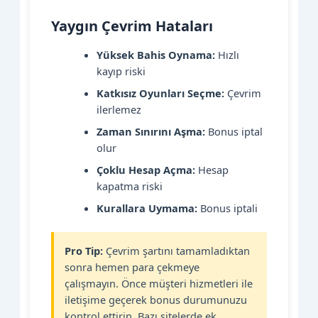
Yaygın Çevrim Hataları
Yüksek Bahis Oynama:
Hızlı
kayıp riski
Katkısız Oyunları Seçme:
Çevrim
ilerlemez
Zaman Sınırını Aşma:
Bonus iptal
olur
Çoklu Hesap Açma:
Hesap
kapatma riski
Kurallara Uymama:
Bonus iptali
Pro Tip:
Çevrim şartını tamamladıktan
sonra hemen para çekmeye
çalışmayın. Önce müşteri hizmetleri ile
iletişime geçerek bonus durumunuzu
kontrol ettirin. Bazı sitelerde ek