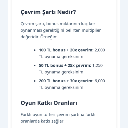
Çevrim Şartı Nedir?
Çevrim şartı, bonus miktarının kaç kez
oynanması gerektiğini belirten multiplier
değeridir. Örneğin:
100 TL bonus + 20x çevrim:
2,000
TL oynama gereksinimi
50 TL bonus + 25x çevrim:
1,250
TL oynama gereksinimi
200 TL bonus + 30x çevrim:
6,000
TL oynama gereksinimi
Oyun Katkı Oranları
Farklı oyun türleri çevrim şartına farklı
oranlarda katkı sağlar: