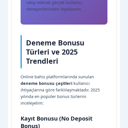
takip ederek gerçek kullanıcı
deneyimlerinden faydalanın.
Deneme Bonusu
Türleri ve 2025
Trendleri
Online bahis platformlarında sunulan
deneme bonusu çeşitleri
kullanıcı
ihtiyaçlarına göre farklılaşmaktadır. 2025
yılında en popüler bonus türlerini
inceleyelim:
Kayıt Bonusu (No Deposit
Bonus)