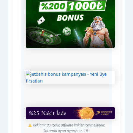
Reklam: Bu içerik affiliate linkler içermektedir.
Sorumlu oyun oynayınız. 18+