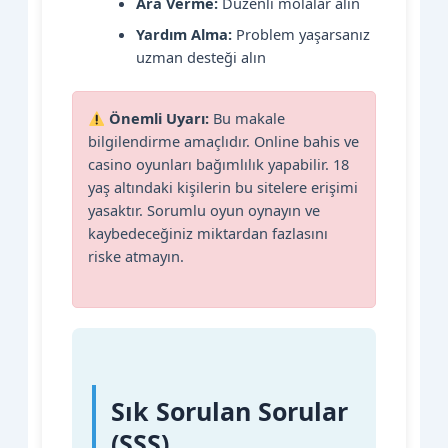
Ara Verme:
Düzenli molalar alın
Yardım Alma:
Problem yaşarsanız
uzman desteği alın
Önemli Uyarı:
Bu makale
bilgilendirme amaçlıdır. Online bahis ve
casino oyunları bağımlılık yapabilir. 18
yaş altındaki kişilerin bu sitelere erişimi
yasaktır. Sorumlu oyun oynayın ve
kaybedeceğiniz miktardan fazlasını
riske atmayın.
Sık Sorulan Sorular
(SSS)