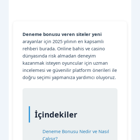
Deneme bonusu veren siteler yeni
arayanlar için 2025 yılının en kapsamlı
rehberi burada. Online bahis ve casino
dünyasında risk almadan deneyim
kazanmak isteyen oyuncular için uzman
incelemesi ve güvenilir platform önerileri ile
doğru seçimi yapmanıza yardımcı oluyoruz.
İçindekiler
Deneme Bonusu Nedir ve Nasıl
Çalışır?