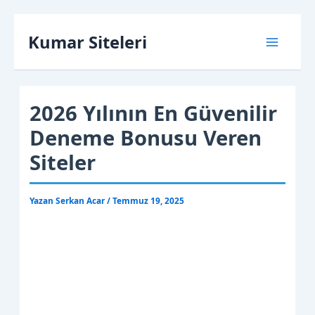
İçeriğe
atla
Main
Kumar Siteleri
Menu
2026 Yılının En Güvenilir
Deneme Bonusu Veren
Siteler
Yazan
Serkan Acar
/
Temmuz 19, 2025