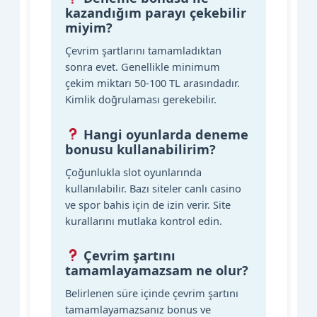
kazandığım parayı çekebilir
miyim?
Çevrim şartlarını tamamladıktan
sonra evet. Genellikle minimum
çekim miktarı 50-100 TL arasındadır.
Kimlik doğrulaması gerekebilir.
Hangi oyunlarda deneme
bonusu kullanabilirim?
Çoğunlukla slot oyunlarında
kullanılabilir. Bazı siteler canlı casino
ve spor bahis için de izin verir. Site
kurallarını mutlaka kontrol edin.
Çevrim şartını
tamamlayamazsam ne olur?
Belirlenen süre içinde çevrim şartını
tamamlayamazsanız bonus ve