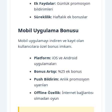
Ek Faydalar:
Günlük promosyon
bildirimleri
Süreklilik:
Haftalık ek bonuslar
Mobil Uygulama Bonusu
Mobil uygulamayı indiren ve kayıt olan
kullanıcılara özel bonus imkanı.
Platform:
iOS ve Android
uygulamaları
Bonus Artışı:
%25 ek bonus
Push Bildirim:
Anlık promosyon
uyarıları
Offline Özellik:
İnternet bağlantısı
olmadan oyun