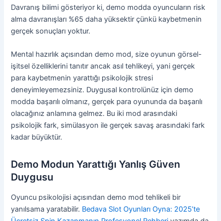
Davranış bilimi gösteriyor ki, demo modda oyuncuların risk
alma davranışları %65 daha yüksektir çünkü kaybetmenin
gerçek sonuçları yoktur.
Mental hazırlık açısından demo mod, size oyunun görsel-
işitsel özelliklerini tanıtır ancak asıl tehlikeyi, yani gerçek
para kaybetmenin yarattığı psikolojik stresi
deneyimleyemezsiniz. Duygusal kontrolünüz için demo
modda başarılı olmanız, gerçek para oyununda da başarılı
olacağınız anlamına gelmez. Bu iki mod arasındaki
psikolojik fark, simülasyon ile gerçek savaş arasındaki fark
kadar büyüktür.
Demo Modun Yarattığı Yanlış Güven
Duygusu
Oyuncu psikolojisi açısından demo mod tehlikeli bir
yanılsama yaratabilir.
Bedava Slot Oyunları Oyna: 2025’te
Ücretsiz Spin Kazanmanın Profesyonel Rehberi
yazımda da