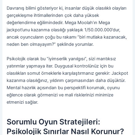
Davranış bilimi gösteriyor ki, insanlar düşük olasılıklı olayları
gerçekleşme ihtimallerinden çok daha yüksek
değerlendirme eğilimindedir. Mega Moolah’ın Mega
jackpot’unu kazanma olasılığı yaklaşık 1/50.000.000’dur,
ancak oyuncuların çoğu bu rakamı “biri mutlaka kazanacak,
neden ben olmayayım?” şeklinde yorumlar.
Psikolojik olarak bu “iyimserlik yanılgısı”, sizi mantıksız
yatırımlar yapmaya iter. Duygusal kontrolünüz için bu
olasılıkları somut örneklerle karşılaştırmanız gerekir: Jackpot
kazanma olasılığınız, yıldırım çarpmasından daha düşüktür.
Mental hazırlık açısından bu perspektifi korumak, oyunu
eğlence olarak görmenizi ve mali risklerinizi minimize
etmenizi sağlar.
Sorumlu Oyun Stratejileri:
Psikolojik Sınırlar Nasıl Korunur?