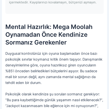
içermektedir. Kayıplarınızı kovalamayın, bütçenizi aşmayın.
Mental Hazırlık: Mega Moolah
Oynamadan Önce Kendinize
Sormanız Gerekenler
Duygusal kontrolünüz için oyuna başlamadan önce bazı
psikolojik sınırlar koymanız kritik önem taşıyor. Danışmanlık
deneyimlerime göre, oyuna hazırlıksız giren oyuncuların
%85’i önceden belirledikleri bütçelerini aşıyor. Bu sadece
mali bir sorun değil, aynı zamanda mental sağlığınızı da
tehdit eden bir durum.
Psikolojik olarak kendinize şu soruları sormanız gerekiyor:
“Bu para kaybettiğimde günlük yaşamım nasıl etkilenecek?”,
“Jackpot kazanmasam bile eğlence için mi oynuyorum?”,