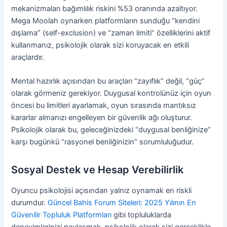
mekanizmaları bağımlılık riskini %53 oranında azaltıyor.
Mega Moolah oynarken platformların sunduğu “kendini
dışlama” (self-exclusion) ve “zaman limiti” özelliklerini aktif
kullanmanız, psikolojik olarak sizi koruyacak en etkili
araçlardır.
Mental hazırlık açısından bu araçları “zayıflık” değil, “güç”
olarak görmeniz gerekiyor. Duygusal kontrolünüz için oyun
öncesi bu limitleri ayarlamak, oyun sırasında mantıksız
kararlar almanızı engelleyen bir güvenlik ağı oluşturur.
Psikolojik olarak bu, geleceğinizdeki “duygusal benliğinize”
karşı bugünkü “rasyonel benliğinizin” sorumluluğudur.
Sosyal Destek ve Hesap Verebilirlik
Oyuncu psikolojisi açısından yalnız oynamak en riskli
durumdur.
Güncel Bahis Forum Siteleri: 2025 Yılının En
Güvenilir Topluluk Platformları
gibi topluluklarda