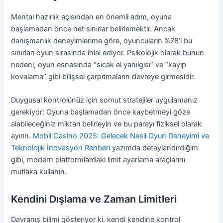
Mental hazırlık açısından en önemli adım, oyuna
başlamadan önce net sınırlar belirlemektir. Ancak
danışmanlık deneyimlerime göre, oyuncuların %78’i bu
sınırları oyun sırasında ihlal ediyor. Psikolojik olarak bunun
nedeni, oyun esnasında “sıcak el yanılgısı” ve “kayıp
kovalama” gibi bilişsel çarpıtmaların devreye girmesidir.
Duygusal kontrolünüz için somut stratejiler uygulamanız
gerekiyor: Oyuna başlamadan önce kaybetmeyi göze
alabileceğiniz miktarı belirleyin ve bu parayı fiziksel olarak
ayırın.
Mobil Casino 2025: Gelecek Nesil Oyun Deneyimi ve
Teknolojik İnovasyon Rehberi
yazımda detaylandırdığım
gibi, modern platformlardaki limit ayarlama araçlarını
mutlaka kullanın.
Kendini Dışlama ve Zaman Limitleri
Davranış bilimi gösteriyor ki, kendi kendine kontrol