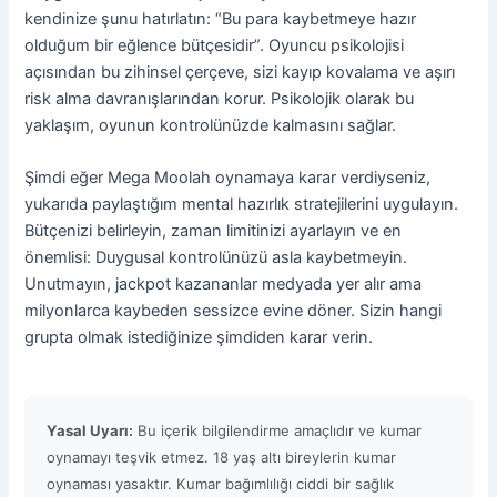
kendinize şunu hatırlatın: “Bu para kaybetmeye hazır
olduğum bir eğlence bütçesidir”. Oyuncu psikolojisi
açısından bu zihinsel çerçeve, sizi kayıp kovalama ve aşırı
risk alma davranışlarından korur. Psikolojik olarak bu
yaklaşım, oyunun kontrolünüzde kalmasını sağlar.
Şimdi eğer Mega Moolah oynamaya karar verdiyseniz,
yukarıda paylaştığım mental hazırlık stratejilerini uygulayın.
Bütçenizi belirleyin, zaman limitinizi ayarlayın ve en
önemlisi: Duygusal kontrolünüzü asla kaybetmeyin.
Unutmayın, jackpot kazananlar medyada yer alır ama
milyonlarca kaybeden sessizce evine döner. Sizin hangi
grupta olmak istediğinize şimdiden karar verin.
Yasal Uyarı:
Bu içerik bilgilendirme amaçlıdır ve kumar
oynamayı teşvik etmez. 18 yaş altı bireylerin kumar
oynaması yasaktır. Kumar bağımlılığı ciddi bir sağlık