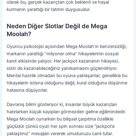
olarak bu, gerçek kazançtan çok beklenti ve hayal
kurmanın yarattığı bir tatmin duygusudur.
Neden Diğer Slotlar Değil de Mega
Moolah?
Oyuncu psikolojisi açısından Mega Moolah’ın benzersizliği,
markanın yarattığı “milyoner olma” hikayelerinin sosyal
kanıt etkisinde yatıyor. Her jackpot kazananın hikayesi,
sizin de kazanabileceğiniz yanılsamasını güçlendiriyor.
Mental hazırlık olmadan bu oyuna yaklaşanlar, genellikle bu
hikayelerin istisna olduğunu değil, kural olduğunu düşünme
hatasına düşüyorlar.
Davranış bilimi gösteriyor ki, insanlar büyük kazançları
hatırlarken küçük kayıpları görmezden gelme eğilimindedir.
Mega Moolah oynarken bu bilişsel çarpıtma özellikle
güçlüdür çünkü oyun her spin sonrası size “jackpot’a
yaklaştınız” mesajları vererek umudunuzu canlı tutar.