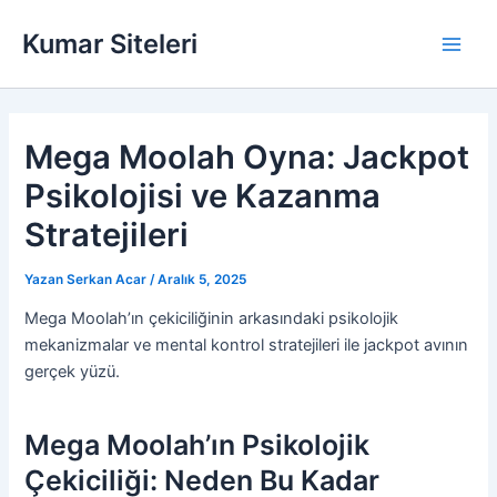
İçeriğe
Main
Kumar Siteleri
atla
Men
Mega Moolah Oyna: Jackpot
Psikolojisi ve Kazanma
Stratejileri
Yazan
Serkan Acar
/
Aralık 5, 2025
Mega Moolah’ın çekiciliğinin arkasındaki psikolojik
mekanizmalar ve mental kontrol stratejileri ile jackpot avının
gerçek yüzü.
Mega Moolah’ın Psikolojik
Çekiciliği: Neden Bu Kadar