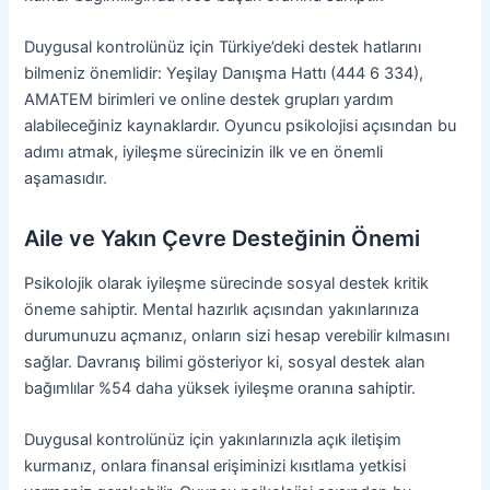
Duygusal kontrolünüz için Türkiye’deki destek hatlarını
bilmeniz önemlidir: Yeşilay Danışma Hattı (444 6 334),
AMATEM birimleri ve online destek grupları yardım
alabileceğiniz kaynaklardır. Oyuncu psikolojisi açısından bu
adımı atmak, iyileşme sürecinizin ilk ve en önemli
aşamasıdır.
Aile ve Yakın Çevre Desteğinin Önemi
Psikolojik olarak iyileşme sürecinde sosyal destek kritik
öneme sahiptir. Mental hazırlık açısından yakınlarınıza
durumunuzu açmanız, onların sizi hesap verebilir kılmasını
sağlar. Davranış bilimi gösteriyor ki, sosyal destek alan
bağımlılar %54 daha yüksek iyileşme oranına sahiptir.
Duygusal kontrolünüz için yakınlarınızla açık iletişim
kurmanız, onlara finansal erişiminizi kısıtlama yetkisi