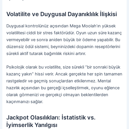
Volatilite ve Duygusal Dayanıklılık İlişkisi
Duygusal kontrolünüz açısından Mega Moolah’ın yüksek
volatilitesi ciddi bir stres faktörüdür. Oyun uzun süre kazanç
vermeyebilir ve sonra aniden büyük bir ödeme yapabilir. Bu
düzensiz ödül sistemi, beyninizdeki dopamin reseptörlerini
sürekli aktif tutarak bağımlılık riskini artırır.
Psikolojik olarak bu volatilite, size sürekli “bir sonraki büyük
kazanç yakın” hissi verir. Ancak gerçekte her spin tamamen
rastgeledir ve geçmiş sonuçlardan etkilenmez. Mental
hazırlık açısından bu gerçeği içselleştirmek, oyunu eğlence
olarak görmenizi ve gerçekçi olmayan beklentilerden
kaçınmanızı sağlar.
Jackpot Olasılıkları: İstatistik vs.
İyimserlik Yanılgısı