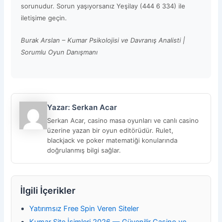
sorunudur. Sorun yaşıyorsanız Yeşilay (444 6 334) ile
iletişime geçin.
Burak Arslan – Kumar Psikolojisi ve Davranış Analisti |
Sorumlu Oyun Danışmanı
Yazar: Serkan Acar
Serkan Acar, casino masa oyunları ve canlı casino
üzerine yazan bir oyun editörüdür. Rulet,
blackjack ve poker matematiği konularında
doğrulanmış bilgi sağlar.
İlgili İçerikler
Yatırımsız Free Spin Veren Siteler