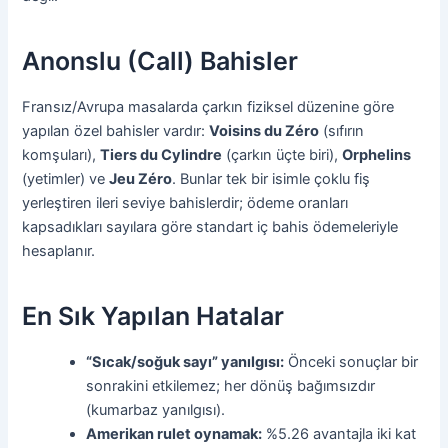
Anonslu (Call) Bahisler
Fransız/Avrupa masalarda çarkın fiziksel düzenine göre
yapılan özel bahisler vardır:
Voisins du Zéro
(sıfırın
komşuları),
Tiers du Cylindre
(çarkın üçte biri),
Orphelins
(yetimler) ve
Jeu Zéro
. Bunlar tek bir isimle çoklu fiş
yerleştiren ileri seviye bahislerdir; ödeme oranları
kapsadıkları sayılara göre standart iç bahis ödemeleriyle
hesaplanır.
En Sık Yapılan Hatalar
“Sıcak/soğuk sayı” yanılgısı:
Önceki sonuçlar bir
sonrakini etkilemez; her dönüş bağımsızdır
(kumarbaz yanılgısı).
Amerikan rulet oynamak:
%5.26 avantajla iki kat