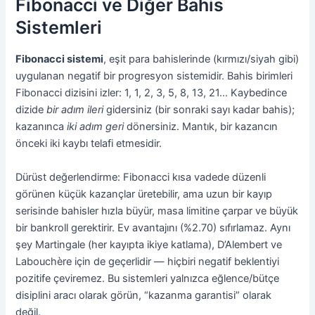
Fibonacci ve Diğer Bahis
Sistemleri
Fibonacci sistemi
, eşit para bahislerinde (kırmızı/siyah gibi)
uygulanan negatif bir progresyon sistemidir. Bahis birimleri
Fibonacci dizisini izler: 1, 1, 2, 3, 5, 8, 13, 21… Kaybedince
dizide
bir adım ileri
gidersiniz (bir sonraki sayı kadar bahis);
kazanınca
iki adım geri
dönersiniz. Mantık, bir kazancın
önceki iki kaybı telafi etmesidir.
Dürüst değerlendirme: Fibonacci kısa vadede düzenli
görünen küçük kazançlar üretebilir, ama uzun bir kayıp
serisinde bahisler hızla büyür, masa limitine çarpar ve büyük
bir bankroll gerektirir. Ev avantajını (%2.70) sıfırlamaz. Aynı
şey Martingale (her kayıpta ikiye katlama), D’Alembert ve
Labouchère için de geçerlidir — hiçbiri negatif beklentiyi
pozitife çeviremez. Bu sistemleri yalnızca eğlence/bütçe
disiplini aracı olarak görün, “kazanma garantisi” olarak
değil.