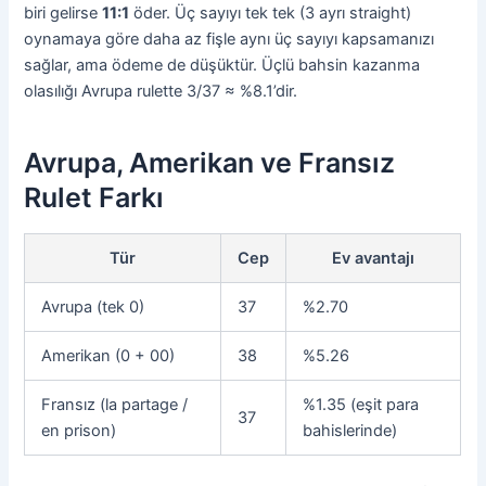
biri gelirse
11:1
öder. Üç sayıyı tek tek (3 ayrı straight)
oynamaya göre daha az fişle aynı üç sayıyı kapsamanızı
sağlar, ama ödeme de düşüktür. Üçlü bahsin kazanma
olasılığı Avrupa rulette 3/37 ≈ %8.1’dir.
Avrupa, Amerikan ve Fransız
Rulet Farkı
Tür
Cep
Ev avantajı
Avrupa (tek 0)
37
%2.70
Amerikan (0 + 00)
38
%5.26
Fransız (la partage /
%1.35 (eşit para
37
en prison)
bahislerinde)