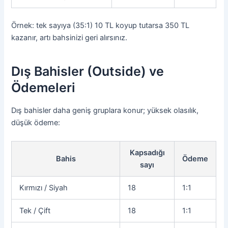
Örnek: tek sayıya (35:1) 10 TL koyup tutarsa 350 TL
kazanır, artı bahsinizi geri alırsınız.
Dış Bahisler (Outside) ve
Ödemeleri
Dış bahisler daha geniş gruplara konur; yüksek olasılık,
düşük ödeme:
Kapsadığı
Bahis
Ödeme
sayı
Kırmızı / Siyah
18
1:1
Tek / Çift
18
1:1