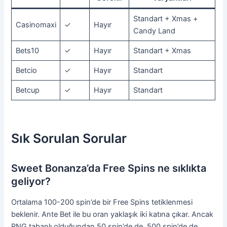
Standart + Xmas +
Casinomaxi
✓
Hayır
Candy Land
Bets10
✓
Hayır
Standart + Xmas
Betcio
✓
Hayır
Standart
Betcup
✓
Hayır
Standart
Sık Sorulan Sorular
Sweet Bonanza’da Free Spins ne sıklıkta
geliyor?
Ortalama 100-200 spin’de bir Free Spins tetiklenmesi
beklenir. Ante Bet ile bu oran yaklaşık iki katına çıkar. Ancak
RNG tabanlı olduğundan 50 spin’de de, 500 spin’de de