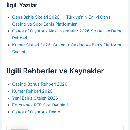
İlgili Yazılar
Canlı Bahis Siteleri 2026 — Türkiye’nin En İyi Canlı
Casino ve Spor Bahis Platformları
Gates of Olympus Nasıl Kazanılır? 2026 Strateji ve Demo
Rehberi
Kumar Siteleri 2026: Guvenilir Casino ve Bahis Platformu
Secimi
Ilgili Rehberler ve Kaynaklar
Casino Bonus Rehberi 2026
Kumar Rehberi 2026
Yeni Bahis Siteleri 2026
En Yuksek RTP Slot Oyunlari
Gates of Olympus Demo