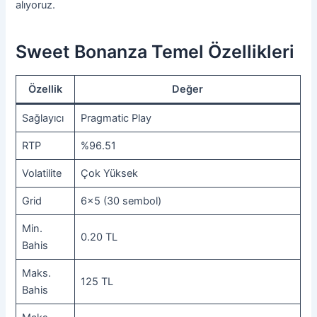
alıyoruz.
Sweet Bonanza Temel Özellikleri
Özellik
Değer
Sağlayıcı
Pragmatic Play
RTP
%96.51
Volatilite
Çok Yüksek
Grid
6×5 (30 sembol)
Min.
0.20 TL
Bahis
Maks.
125 TL
Bahis