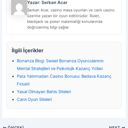
Yazar: Serkan Acar
Serkan Acar, casino masa oyunları ve canlı casino
üzerine yazan bir oyun editörüdür. Rulet,
blackjack ve poker matematiği konularında
doğrulanmış bilgi sağlar.
İlgili İçerikler
Bonanza Blog: Sweet Bonanza Oyuncularının
Mental Stratejileri ve Psikolojik Kazanç Yolları
Para Yatırmadan Casino Bonusu: Bedava Kazanç
Fırsatı!
Yasal Olmayan Bahis Siteleri
Canlı Oyun Siteleri
ÖNCEKI
NEXT