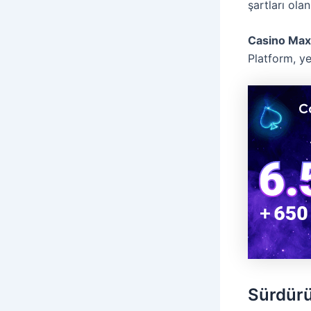
şartları ola
Casino Max
Platform, y
Sürdürü