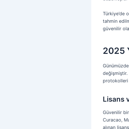
Türkiye’de o
tahmin edil
güvenilir ol
2025 Y
Günümüzde b
değişmiştir.
protokolleri
Lisans 
Güvenilir bi
Curacao, Ma
alınan lisans