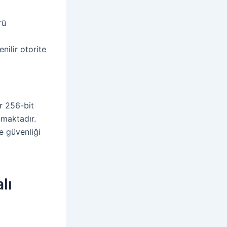
rü
ilir otorite
r 256-bit
nmaktadır.
e güvenliği
lı