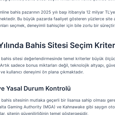
nline bahis pazarının 2025 yılı başı itibarıyla 12 milyar TL’ye
mektedir. Bu büyük pazarda faaliyet gösteren yüzlerce site 
anları seçmek, deneyimli bahisçiler için bile zorlu bir süreçtir
ılında Bahis Sitesi Seçim Kriter
ahis sitesi değerlendirmesinde temel kriterler büyük ölçü
 Artık sadece bonus miktarları değil, teknolojik altyapı, güve
 ve kullanıcı deneyimi ön plana çıkmaktadır.
ve Yasal Durum Kontrolü
r bahis sitesinin mutlaka geçerli bir lisansa sahip olması gere
lta Gaming Authority (MGA) ve Kahnawake gibi saygın otor
lar, sitenin güvenilirliğinin temel göstergesidir.