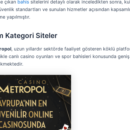
ne çıkan
bahis
sitelerini detaylı olarak inceledikten sonra, kul
venlik standartları ve sunulan hizmetler açısından kapsamlı
e yapılmıştır.
 Kategori Siteler
ropol
, uzun yıllardır sektörde faaliyet gösteren köklü platf
llikle canlı casino oyunları ve spor bahisleri konusunda geni
ekmektedir.