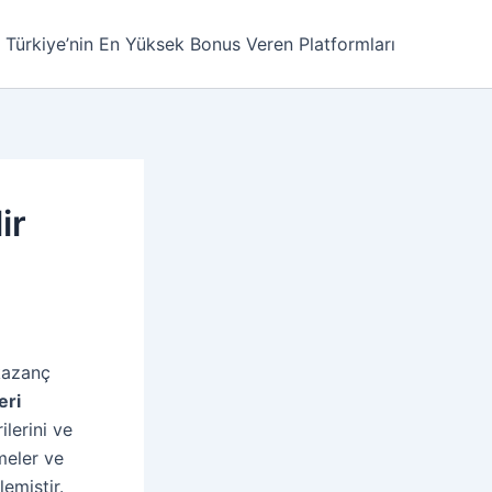
: Türkiye’nin En Yüksek Bonus Veren Platformları
ir
kazanç
eri
lerini ve
meler ve
lemiştir.