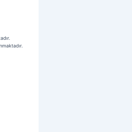
adır.
unmaktadır.