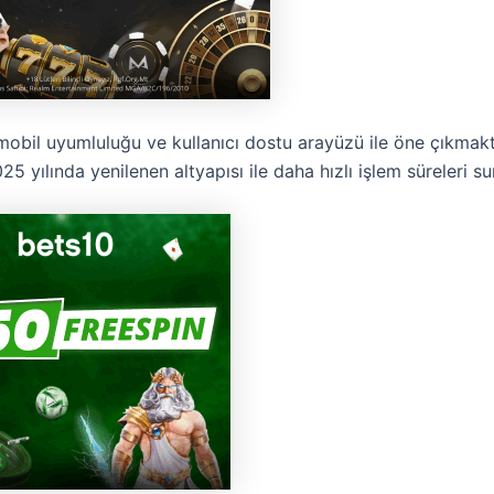
mobil uyumluluğu ve kullanıcı dostu arayüzü ile öne çıkmakt
25 yılında yenilenen altyapısı ile daha hızlı işlem süreleri s