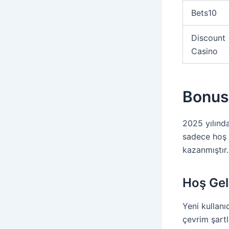
Bets10
Discount
Casino
Bonus 
2025 yılında
sadece hoş 
kazanmıştır.
Hoş Gel
Yeni kullanı
çevrim şartl