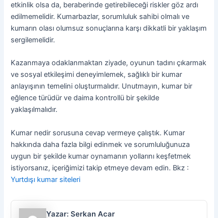
etkinlik olsa da, beraberinde getirebileceği riskler göz ardı
edilmemelidir. Kumarbazlar, sorumluluk sahibi olmalı ve
kumarın olası olumsuz sonuçlarına karşı dikkatli bir yaklaşım
sergilemelidir.
Kazanmaya odaklanmaktan ziyade, oyunun tadını çıkarmak
ve sosyal etkileşimi deneyimlemek, sağlıklı bir kumar
anlayışının temelini oluşturmalıdır. Unutmayın, kumar bir
eğlence türüdür ve daima kontrollü bir şekilde
yaklaşılmalıdır.
Kumar nedir sorusuna cevap vermeye çalıştık. Kumar
hakkında daha fazla bilgi edinmek ve sorumluluğunuza
uygun bir şekilde kumar oynamanın yollarını keşfetmek
istiyorsanız, içeriğimizi takip etmeye devam edin. Bkz :
Yurtdışı kumar siteleri
Yazar: Serkan Acar