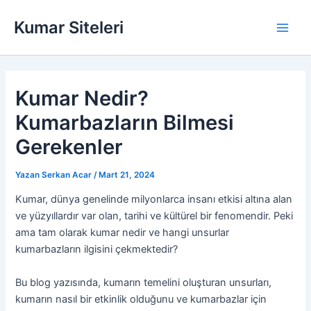
İçeriğe
Main
Kumar Siteleri
atla
Men
Kumar Nedir?
Kumarbazların Bilmesi
Gerekenler
Yazan
Serkan Acar
/
Mart 21, 2024
Kumar, dünya genelinde milyonlarca insanı etkisi altına alan
ve yüzyıllardır var olan, tarihi ve kültürel bir fenomendir. Peki
ama tam olarak kumar nedir ve hangi unsurlar
kumarbazların ilgisini çekmektedir?
Bu blog yazısında, kumarın temelini oluşturan unsurları,
kumarın nasıl bir etkinlik olduğunu ve kumarbazlar için