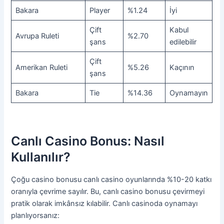
Bakara
Player
%1.24
İyi
Çift
Kabul
Avrupa Ruleti
%2.70
şans
edilebilir
Çift
Amerikan Ruleti
%5.26
Kaçının
şans
Bakara
Tie
%14.36
Oynamayın
Canlı Casino Bonus: Nasıl
Kullanılır?
Çoğu casino bonusu canlı casino oyunlarında %10-20 katkı
oranıyla çevrime sayılır. Bu, canlı casino bonusu çevirmeyi
pratik olarak imkânsız kılabilir. Canlı casinoda oynamayı
planlıyorsanız: