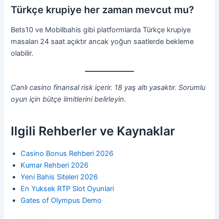
Türkçe krupiye her zaman mevcut mu?
Bets10 ve Mobilbahis gibi platformlarda Türkçe krupiye
masaları 24 saat açıktır ancak yoğun saatlerde bekleme
olabilir.
Canlı casino finansal risk içerir. 18 yaş altı yasaktır. Sorumlu
oyun için bütçe limitlerini belirleyin.
Ilgili Rehberler ve Kaynaklar
Casino Bonus Rehberi 2026
Kumar Rehberi 2026
Yeni Bahis Siteleri 2026
En Yuksek RTP Slot Oyunlari
Gates of Olympus Demo