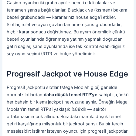
Casino oyunları iki gruba ayrılır: beceri etkili olanlar ve
tamamen şansa bağlı olanlar. Blackjack ve (kısmen) bakara
beceri grubundadır — kararlarınız house edge’i etkiler.
Slotlar, rulet ve oyun şovları tamamen şans grubundadır;
hiçbir karar sonucu değiştirmez. Bu ayrım önemlidir çünkü
beceri oyunlarında öğrenmeye yatırım yapmak doğrudan
getiri sağlar, şans oyunlarında ise tek kontrol edebildiğiniz
şey oyun seçimi (RTP) ve bütçe yönetimidir.
Progresif Jackpot ve House Edge
Progresif jackpotlu slotlar (Mega Moolah gibi) genelde
normal slotlardan
daha düşük temel RTP’ye
sahiptir, çünkü
her bahsin bir kısmı jackpot havuzuna ayrılır. Örneğin Mega
Moolah’ın temel RTP’si yaklaşık %88’dir — sektör
ortalamasının çok altında. Buradaki mantık: düşük temel
getiri karşılığında milyonluk bir jackpot şansı. Bu bir tercih
meselesidir; istikrar isteyen oyuncu için progresif jackpotlar