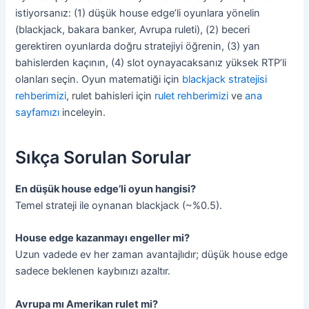
istiyorsanız: (1) düşük house edge’li oyunlara yönelin
(blackjack, bakara banker, Avrupa ruleti), (2) beceri
gerektiren oyunlarda doğru stratejiyi öğrenin, (3) yan
bahislerden kaçının, (4) slot oynayacaksanız yüksek RTP’li
olanları seçin. Oyun matematiği için
blackjack stratejisi
rehberimizi
, rulet bahisleri için
rulet rehberimizi
ve
ana
sayfamızı
inceleyin.
Sıkça Sorulan Sorular
En düşük house edge’li oyun hangisi?
Temel strateji ile oynanan blackjack (~%0.5).
House edge kazanmayı engeller mi?
Uzun vadede ev her zaman avantajlıdır; düşük house edge
sadece beklenen kaybınızı azaltır.
Avrupa mı Amerikan rulet mi?