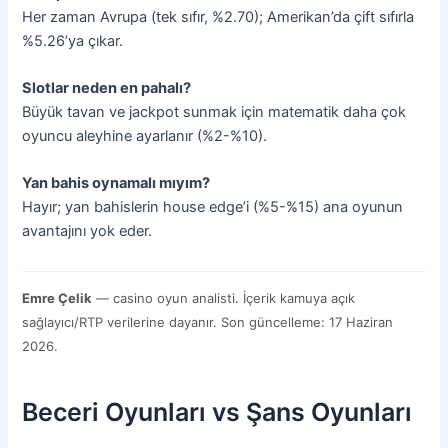
Her zaman Avrupa (tek sıfır, %2.70); Amerikan’da çift sıfırla
%5.26’ya çıkar.
Slotlar neden en pahalı?
Büyük tavan ve jackpot sunmak için matematik daha çok
oyuncu aleyhine ayarlanır (%2-%10).
Yan bahis oynamalı mıyım?
Hayır; yan bahislerin house edge’i (%5-%15) ana oyunun
avantajını yok eder.
Emre Çelik
— casino oyun analisti. İçerik kamuya açık
sağlayıcı/RTP verilerine dayanır. Son güncelleme: 17 Haziran
2026.
Beceri Oyunları vs Şans Oyunları