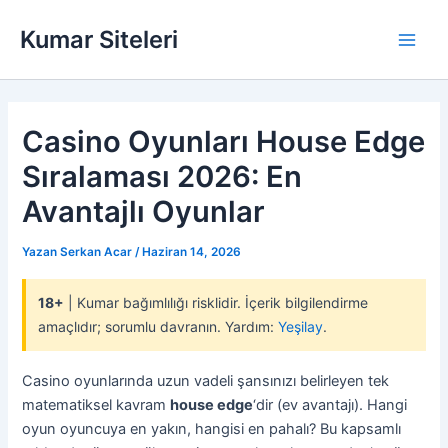
İçeriğe
Main
Kumar Siteleri
atla
Men
Casino Oyunları House Edge
Sıralaması 2026: En
Avantajlı Oyunlar
Yazan
Serkan Acar
/
Haziran 14, 2026
18+
| Kumar bağımlılığı risklidir. İçerik bilgilendirme
amaçlıdır; sorumlu davranın. Yardım:
Yeşilay
.
Casino oyunlarında uzun vadeli şansınızı belirleyen tek
matematiksel kavram
house edge
‘dir (ev avantajı). Hangi
oyun oyuncuya en yakın, hangisi en pahalı? Bu kapsamlı