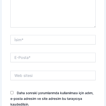
İsim*
E-
Posta*
Web
sitesi
Daha sonraki yorumlarımda kullanılması için adım,
e-posta adresim ve site adresim bu tarayıcıya
kaydedilsin.