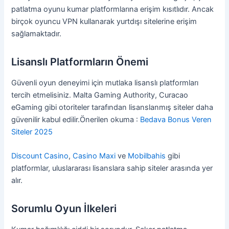
patlatma oyunu kumar platformlarına erişim kısıtlıdır. Ancak
birçok oyuncu VPN kullanarak yurtdışı sitelerine erişim
sağlamaktadır.
Lisanslı Platformların Önemi
Güvenli oyun deneyimi için mutlaka lisanslı platformları
tercih etmelisiniz. Malta Gaming Authority, Curacao
eGaming gibi otoriteler tarafından lisanslanmış siteler daha
güvenilir kabul edilir.Önerilen okuma :
Bedava Bonus Veren
Siteler 2025
Discount Casino
,
Casino Maxi
ve
Mobilbahis
gibi
platformlar, uluslararası lisanslara sahip siteler arasında yer
alır.
Sorumlu Oyun İlkeleri