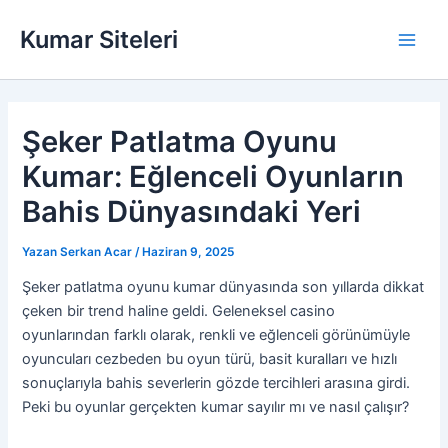
İçeriğe
Main
Kumar Siteleri
atla
Men
Şeker Patlatma Oyunu
Kumar: Eğlenceli Oyunların
Bahis Dünyasındaki Yeri
Yazan
Serkan Acar
/
Haziran 9, 2025
Şeker patlatma oyunu kumar dünyasında son yıllarda dikkat
çeken bir trend haline geldi. Geleneksel casino
oyunlarından farklı olarak, renkli ve eğlenceli görünümüyle
oyuncuları cezbeden bu oyun türü, basit kuralları ve hızlı
sonuçlarıyla bahis severlerin gözde tercihleri arasına girdi.
Peki bu oyunlar gerçekten kumar sayılır mı ve nasıl çalışır?