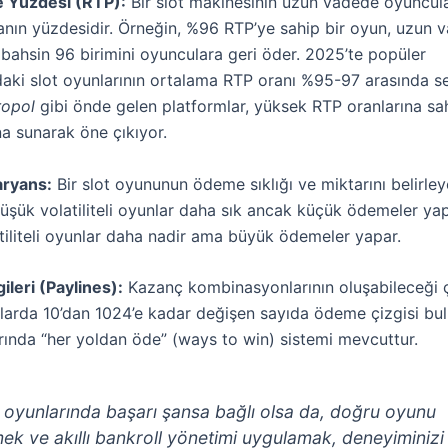
 Yüzdesi (RTP):
Bir slot makinesinin uzun vadede oyuncula
anın yüzdesidir. Örneğin, %96 RTP’ye sahip bir oyun, uzun 
 bahsin 96 birimini oyunculara geri öder. 2025’te popüler
daki slot oyunlarının ortalama RTP oranı %95-97 arasında se
ropol
gibi önde gelen platformlar, yüksek RTP oranlarına sah
ına sunarak öne çıkıyor.
aryans:
Bir slot oyununun ödeme sıklığı ve miktarını belirle
Düşük volatiliteli oyunlar daha sık ancak küçük ödemeler ya
tiliteli oyunlar daha nadir ama büyük ödemeler yapar.
leri (Paylines):
Kazanç kombinasyonlarının oluşabileceği çi
larda 10’dan 1024’e kadar değişen sayıda ödeme çizgisi bulu
arında “her yoldan öde” (ways to win) sistemi mevcuttur.
t oyunlarında başarı şansa bağlı olsa da, doğru oyunu
ek ve akıllı bankroll yönetimi uygulamak, deneyiminizi