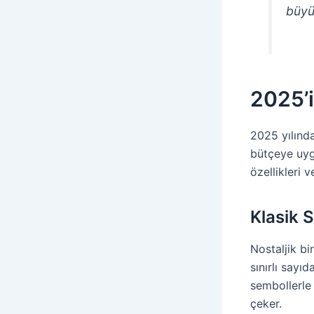
büyük
2025’i
2025 yılında
bütçeye uyg
özellikleri 
Klasik S
Nostaljik bi
sınırlı sayı
sembollerle 
çeker.