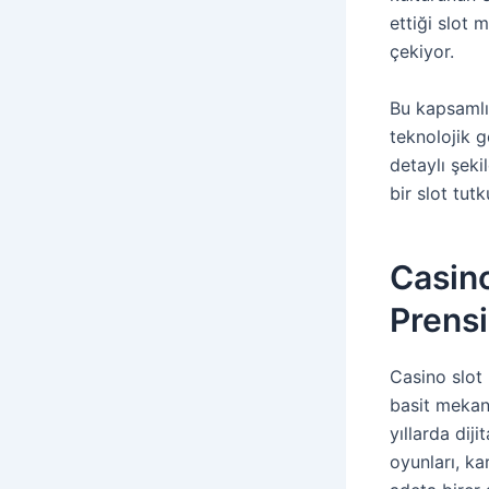
ettiği slot m
çekiyor.
Bu kapsamlı
teknolojik g
detaylı şeki
bir slot tut
Casino
Prensi
Casino slot 
basit mekan
yıllarda dij
oyunları, ka