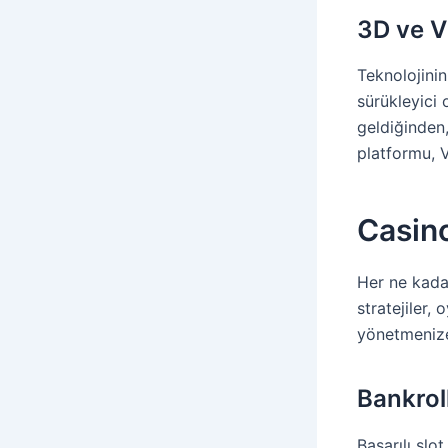
3D ve V
Teknolojinin
sürükleyici 
geldiğinden
platformu, 
Casino
Her ne kadar
stratejiler,
yönetmenize 
Bankrol
Başarılı slot