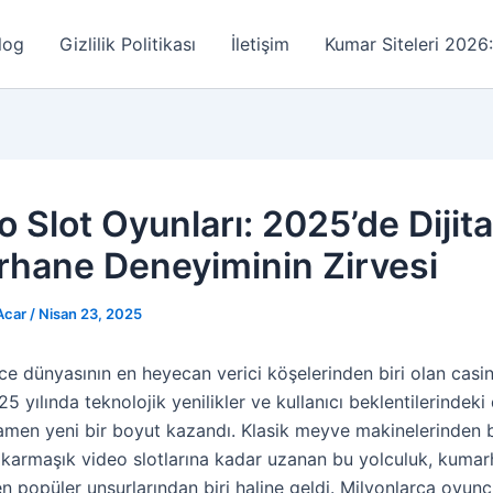
log
Gizlilik Politikası
İletişim
Kumar Siteleri 2026
 Slot Oyunları: 2025’de Dijita
hane Deneyiminin Zirvesi
Acar
/
Nisan 23, 2025
nce dünyasının en heyecan verici köşelerinden biri olan casin
25 yılında teknolojik yenilikler ve kullanıcı beklentilerindeki
mamen yeni bir boyut kazandı. Klasik meyve makinelerinden 
armaşık video slotlarına kadar uzanan bu yolculuk, kuma
n popüler unsurlarından biri haline geldi. Milyonlarca oyun