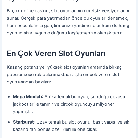
Birçok online casino, slot oyunlarının ücretsiz versiyonlarını
sunar. Gerçek para yatırmadan önce bu oyunları denemek,
hem becerilerinizi geliştirmenize yardımcı olur hem de hangi
oyunun size uygun olduğunu keşfetmenize olanak tanır.
En Çok Veren Slot Oyunları
Kazanç potansiyeli yüksek slot oyunları arasında birkaç
popüler seçenek bulunmaktadır. İşte en çok veren slot
oyunlarından bazıları:
Mega Moolah
: Afrika temalı bu oyun, sunduğu devasa
jackpotlar ile tanınır ve birçok oyuncuyu milyoner
yapmıştır.
Starburst
: Uzay temalı bu slot oyunu, basit yapısı ve sık
kazandıran bonus özellikleri ile öne çıkar.