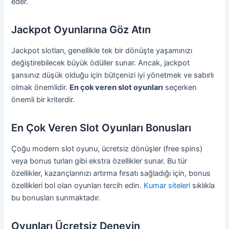
eder.
Jackpot Oyunlarına Göz Atın
Jackpot slotları, genellikle tek bir dönüşte yaşamınızı
değiştirebilecek büyük ödüller sunar. Ancak, jackpot
şansınız düşük olduğu için bütçenizi iyi yönetmek ve sabırlı
olmak önemlidir.
En çok veren slot oyunları
seçerken
önemli bir kriterdir.
En Çok Veren Slot Oyunları Bonusları
Çoğu modern slot oyunu, ücretsiz dönüşler (free spins)
veya bonus turları gibi ekstra özellikler sunar. Bu tür
özellikler, kazançlarınızı artırma fırsatı sağladığı için, bonus
özellikleri bol olan oyunları tercih edin.
Kumar siteleri
sıklıkla
bu bonusları sunmaktadır.
Oyunları Ücretsiz Deneyin