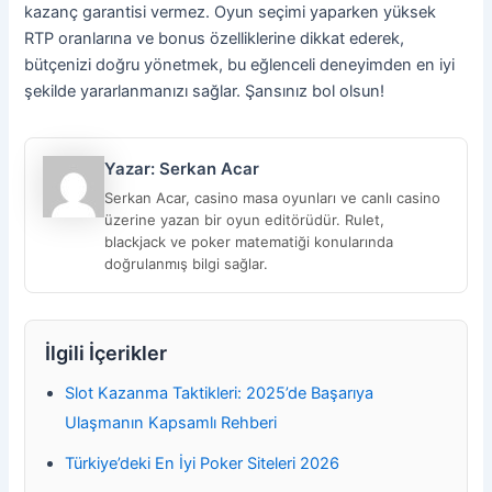
kazanç garantisi vermez. Oyun seçimi yaparken yüksek
RTP oranlarına ve bonus özelliklerine dikkat ederek,
bütçenizi doğru yönetmek, bu eğlenceli deneyimden en iyi
şekilde yararlanmanızı sağlar. Şansınız bol olsun!
Yazar: Serkan Acar
Serkan Acar, casino masa oyunları ve canlı casino
üzerine yazan bir oyun editörüdür. Rulet,
blackjack ve poker matematiği konularında
doğrulanmış bilgi sağlar.
İlgili İçerikler
Slot Kazanma Taktikleri: 2025’de Başarıya
Ulaşmanın Kapsamlı Rehberi
Türkiye’deki En İyi Poker Siteleri 2026