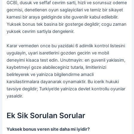
GCB), dusuk ve seffaf cevrim sarti, hizli ve sorunsuz odeme
gecmisi, denetlenen oyun saglayicilari ve temiz bir sikayet
karnesi bir araya geldiginde site guvenilir kabul edilebilir.
Yuksek bonus tek basina bir gosterge degildir; cogu zaman
yuksek cevrim sartiyla dengelenir.
Karar vermeden once bu yazidaki 6 adimlik kontrol listesini
uygulayin, uyari isaretlerini gozden gecirin ve mobil
deneyimi kisaca test edin. Unutmayin: en guvenli yaklasim,
kaybetmeyi goze alabileceginiz tutarla, limitlerinizi
belirleyerek ve yalnizca bilgilendirme amacli
karsilastirmalara dayanarak oynamaktir. Bu icerik hukuki
tavsiye degildir; Turkiye’de yalnizca devlet kontrollu oyunlar
yasaldir.
Ek Sik Sorulan Sorular
Yuksek bonus veren site daha mi iyidir?