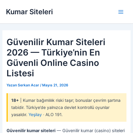
İçeriğe
Main
Kumar Siteleri
atla
Men
Güvenilir Kumar Siteleri
2026 — Türkiye’nin En
Güvenli Online Casino
Listesi
Yazan
Serkan Acar
/
Mayıs 21, 2026
18+
| Kumar bağımlılık riski taşır; bonuslar çevrim şartına
tabidir. Türkiye’de yalnızca devlet kontrollü oyunlar
yasaldır.
Yeşilay
· ALO 191.
Güvenilir kumar siteleri
— Güvenilir kumar (casino) siteleri