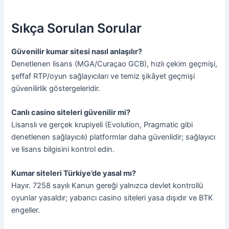
Sıkça Sorulan Sorular
Güvenilir kumar sitesi nasıl anlaşılır?
Denetlenen lisans (MGA/Curaçao GCB), hızlı çekim geçmişi,
şeffaf RTP/oyun sağlayıcıları ve temiz şikâyet geçmişi
güvenilirlik göstergeleridir.
Canlı casino siteleri güvenilir mi?
Lisanslı ve gerçek krupiyeli (Evolution, Pragmatic gibi
denetlenen sağlayıcılı) platformlar daha güvenlidir; sağlayıcı
ve lisans bilgisini kontrol edin.
Kumar siteleri Türkiye’de yasal mı?
Hayır. 7258 sayılı Kanun gereği yalnızca devlet kontrollü
oyunlar yasaldır; yabancı casino siteleri yasa dışıdır ve BTK
engeller.