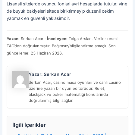
Lisansli sitelerde oyuncu fonlari ayri hesaplarda tutulur; yine
de buyuk bakiyeleri sitede biriktirmeyip duzenli cekim
yapmak en guvenli yaklasimdir.
Yazan:
Serkan Acar ·
İnceleyen:
Tolga Arslan. Veriler resmi
T&C’den doğrulanmıştır. Bağımsız/bilgilendirme amaçlı. Son
güncelleme: 23 Haziran 2026.
Yazar: Serkan Acar
Serkan Acar, casino masa oyunları ve canlı casino
üzerine yazan bir oyun editörüdür. Rulet,
blackjack ve poker matematiği konularında
doğrulanmış bilgi sağlar.
İlgili İçerikler