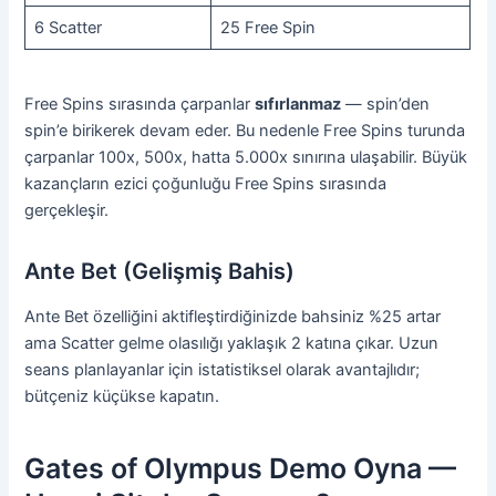
6 Scatter
25 Free Spin
Free Spins sırasında çarpanlar
sıfırlanmaz
— spin’den
spin’e birikerek devam eder. Bu nedenle Free Spins turunda
çarpanlar 100x, 500x, hatta 5.000x sınırına ulaşabilir. Büyük
kazançların ezici çoğunluğu Free Spins sırasında
gerçekleşir.
Ante Bet (Gelişmiş Bahis)
Ante Bet özelliğini aktifleştirdiğinizde bahsiniz %25 artar
ama Scatter gelme olasılığı yaklaşık 2 katına çıkar. Uzun
seans planlayanlar için istatistiksel olarak avantajlıdır;
bütçeniz küçükse kapatın.
Gates of Olympus Demo Oyna —