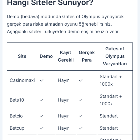
Hangi Siteler Sunuyor?
Demo (bedava) modunda Gates of Olympus oynayarak
gerçek para riske atmadan oyunu öğrenebilirsiniz.
Aşağıdaki siteler Türkiye’den demo erişimine izin verir:
Gates of
Kayıt
Gerçek
Site
Demo
Olympus
Gerekli
Para
Varyantları
Standart +
Casinomaxi
✓
Hayır
✓
1000x
Standart +
Bets10
✓
Hayır
✓
1000x
Betcio
✓
Hayır
✓
Standart
Betcup
✓
Hayır
✓
Standart