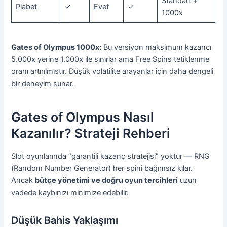
Standart +
Piabet
✓
Evet
✓
1000x
Gates of Olympus 1000x:
Bu versiyon maksimum kazancı
5.000x yerine 1.000x ile sınırlar ama Free Spins tetiklenme
oranı artırılmıştır. Düşük volatilite arayanlar için daha dengeli
bir deneyim sunar.
Gates of Olympus Nasıl
Kazanılır? Strateji Rehberi
Slot oyunlarında “garantili kazanç stratejisi” yoktur — RNG
(Random Number Generator) her spini bağımsız kılar.
Ancak
bütçe yönetimi ve doğru oyun tercihleri
uzun
vadede kaybınızı minimize edebilir.
Düşük Bahis Yaklaşımı