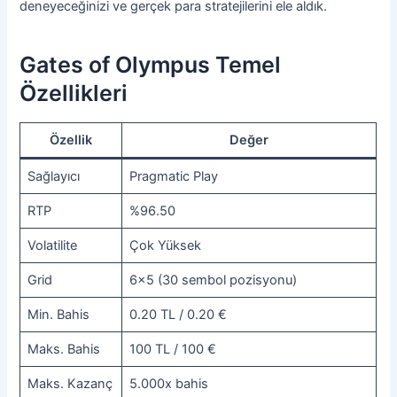
deneyeceğinizi ve gerçek para stratejilerini ele aldık.
Gates of Olympus Temel
Özellikleri
Özellik
Değer
Sağlayıcı
Pragmatic Play
RTP
%96.50
Volatilite
Çok Yüksek
Grid
6×5 (30 sembol pozisyonu)
Min. Bahis
0.20 TL / 0.20 €
Maks. Bahis
100 TL / 100 €
Maks. Kazanç
5.000x bahis