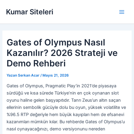
İçeriğe
Main
Kumar Siteleri
atla
Men
Gates of Olympus Nasıl
Kazanılır? 2026 Strateji ve
Demo Rehberi
Yazan
Serkan Acar
/
Mayıs 21, 2026
Gates of Olympus, Pragmatic Play’in 2021’de piyasaya
sürdüğü ve kısa sürede Türkiye’nin en çok oynanan slot
oyunu haline gelen başyapıtıdır. Tanrı Zeus’un altın saçan
ellerinin sembolik gücüyle dolu bu oyun, yüksek volatilite ve
%96.5 RTP değeriyle hem büyük kayıpları hem de efsanevi
kazanımları mümkün kılar. Bu rehberde Gates of Olympus’u
nasıl oynayacağınızı, demo versiyonunu nereden