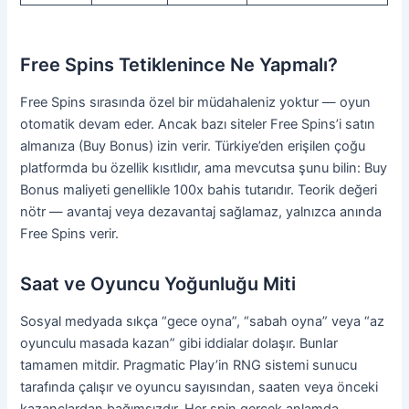
Free Spins Tetiklenince Ne Yapmalı?
Free Spins sırasında özel bir müdahaleniz yoktur — oyun
otomatik devam eder. Ancak bazı siteler Free Spins’i satın
almanıza (Buy Bonus) izin verir. Türkiye’den erişilen çoğu
platformda bu özellik kısıtlıdır, ama mevcutsa şunu bilin: Buy
Bonus maliyeti genellikle 100x bahis tutarıdır. Teorik değeri
nötr — avantaj veya dezavantaj sağlamaz, yalnızca anında
Free Spins verir.
Saat ve Oyuncu Yoğunluğu Miti
Sosyal medyada sıkça “gece oyna”, “sabah oyna” veya “az
oyunculu masada kazan” gibi iddialar dolaşır. Bunlar
tamamen mitdir. Pragmatic Play’in RNG sistemi sunucu
tarafında çalışır ve oyuncu sayısından, saaten veya önceki
kazançlardan bağımsızdır. Her spin gerçek anlamda