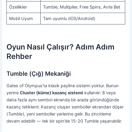
Özellikler
Tumble, Multiplier, Free Spins, Ante Bet
Mobil Uyum
Tam uyumlu (iOS/Android)
Oyun Nasıl Çalışır? Adım Adım
Rehber
Tumble (Çığ) Mekaniği
Gates of Olympus’ta klasik payline sistemi yoktur. Bunun
yerine
Cluster (küme) kazanç sistemi
kullanılır: 8 veya
daha fazla aynı sembol ekranda bir arada göründüğünde
kazanç tetiklenir. Kazanç oluşan semboller ekrandan düşer
(
Tumble
), yeni semboller yerlerine gelir. Bu zincirleme
devam edebilir — tek bir spin’de 15-20 Tumble yaşanabilir.