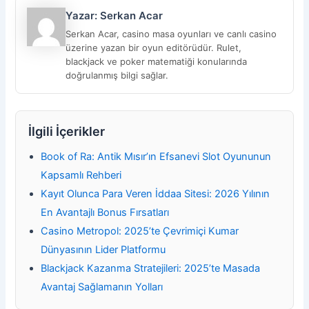
Yazar: Serkan Acar
Serkan Acar, casino masa oyunları ve canlı casino
üzerine yazan bir oyun editörüdür. Rulet,
blackjack ve poker matematiği konularında
doğrulanmış bilgi sağlar.
İlgili İçerikler
Book of Ra: Antik Mısır’ın Efsanevi Slot Oyununun
Kapsamlı Rehberi
Kayıt Olunca Para Veren İddaa Sitesi: 2026 Yılının
En Avantajlı Bonus Fırsatları
Casino Metropol: 2025’te Çevrimiçi Kumar
Dünyasının Lider Platformu
Blackjack Kazanma Stratejileri: 2025’te Masada
Avantaj Sağlamanın Yolları