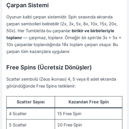
Çarpan Sistemi
Oyunun kalbi çarpan sistemidir. Spin sırasında ekranda
çarpan sembolleri belirebilir (2x, 3x, 5x, 8x, 10x, 15x, 20x,
50x). Her Tumble’da bu çarpanlar
birikir ve birbirleriyle
toplanır
— çarpmaz, toplanır. Örneğin bir spin’de 3x + 5x +
10x çarpanlar toplandığında 18x toplam çarpan oluşur. Bu
çarpan tüm kazançlara uygulanır.
Free Spins (Ücretsiz Dönüşler)
Scatter sembolü (Zeus ikonası) 4, 5 veya 6 adet ekranda
göründüğünde Free Spins tetiklenir:
Scatter Sayısı
Kazanılan Free Spin
4 Scatter
15 Free Spin
5 Scatter
20 Free Spin