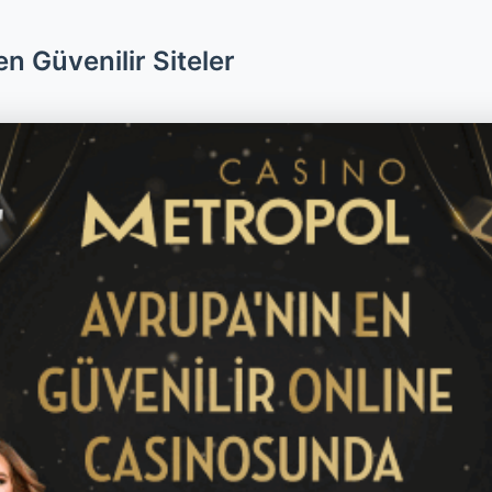
en Güvenilir Siteler