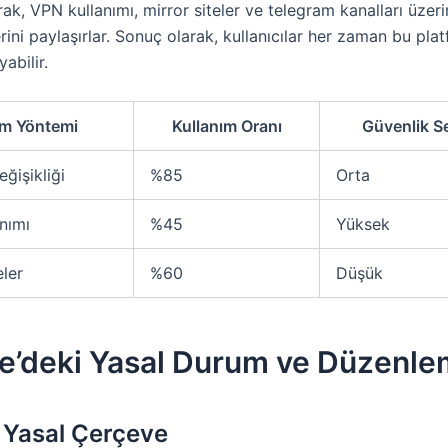
ak, VPN kullanımı, mirror siteler ve telegram kanalları üzer
erini paylaşırlar. Sonuç olarak, kullanıcılar her zaman bu pla
abilir.
im Yöntemi
Kullanım Oranı
Güvenlik S
ğişikliği
%85
Orta
nımı
%45
Yüksek
eler
%60
Düşük
ye’deki Yasal Durum ve Düzenle
Yasal Çerçeve