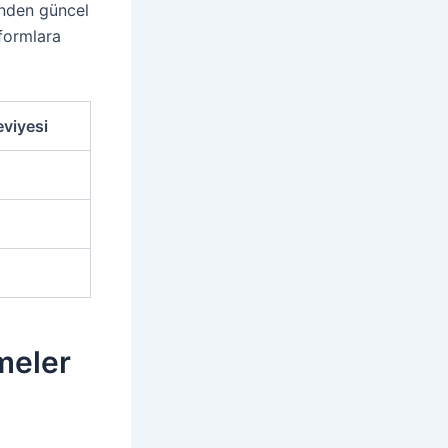
inden güncel
tformlara
eviyesi
meler