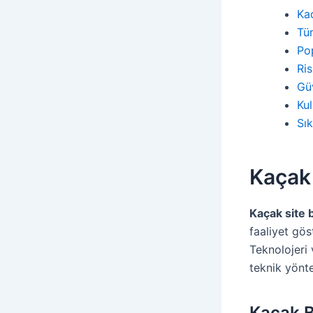
Ka
Tü
Pop
Ris
Güv
Kul
Sı
Kaçak 
Kaçak site 
faaliyet gös
Teknolojeri 
teknik yönt
Kaçak Ba