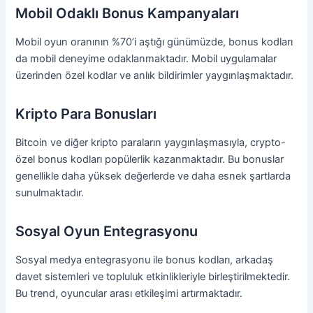
Mobil Odaklı Bonus Kampanyaları
Mobil oyun oranının %70’i aştığı günümüzde, bonus kodları
da mobil deneyime odaklanmaktadır. Mobil uygulamalar
üzerinden özel kodlar ve anlık bildirimler yaygınlaşmaktadır.
Kripto Para Bonusları
Bitcoin ve diğer kripto paraların yaygınlaşmasıyla, crypto-
özel bonus kodları popülerlik kazanmaktadır. Bu bonuslar
genellikle daha yüksek değerlerde ve daha esnek şartlarda
sunulmaktadır.
Sosyal Oyun Entegrasyonu
Sosyal medya entegrasyonu ile bonus kodları, arkadaş
davet sistemleri ve topluluk etkinlikleriyle birleştirilmektedir.
Bu trend, oyuncular arası etkileşimi artırmaktadır.