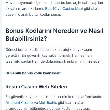
Mevcut oyuncular için tasarlanan bu kodlar, hesaba yapılan
ek yatırımlarda kullanılır.
Bets10
ve
Casino Maxi
gibi siteler
düzenli olarak bu tür kodlar sunar.
Bonus Kodlarını Nereden ve Nasıl
Bulabilirsiniz?
Güncel bonus kodlarını bulmak, stratejik bir yaklaşım
gerektirir. En güvenilir kaynakları bilmek, hem zaman
tasarrufu sağlar hem de dolandırıcılık riskini minimize eder.
Güvenilir bonus kodu kaynakları:
Resmi Casino Web Siteleri
En güvenilir kaynak, casino sitelerinin kendi platformlarıdır.
Discount Casino
ve
Mobilbahis
gibi lisanslı siteler,
promosyonlar bölümünde güncel kodlarını paylaşır.