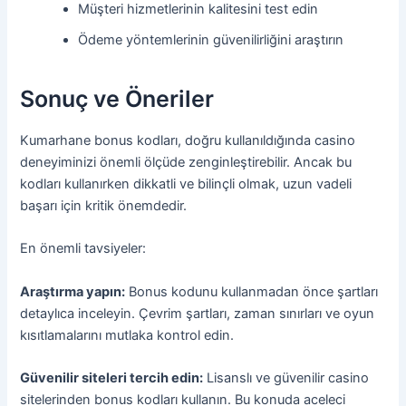
Müşteri hizmetlerinin kalitesini test edin
Ödeme yöntemlerinin güvenilirliğini araştırın
Sonuç ve Öneriler
Kumarhane bonus kodları, doğru kullanıldığında casino
deneyiminizi önemli ölçüde zenginleştirebilir. Ancak bu
kodları kullanırken dikkatli ve bilinçli olmak, uzun vadeli
başarı için kritik önemdedir.
En önemli tavsiyeler:
Araştırma yapın:
Bonus kodunu kullanmadan önce şartları
detaylıca inceleyin. Çevrim şartları, zaman sınırları ve oyun
kısıtlamalarını mutlaka kontrol edin.
Güvenilir siteleri tercih edin:
Lisanslı ve güvenilir casino
sitelerinden bonus kodları kullanın. Bu konuda aceleci