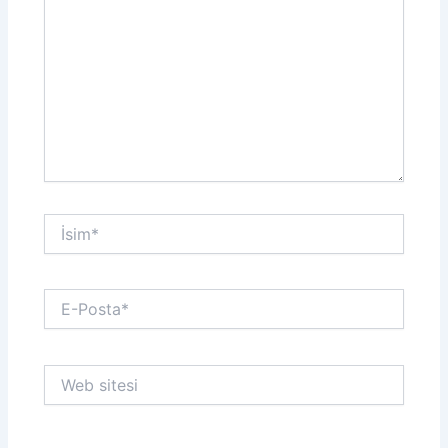
İsim*
E-
Posta*
Web
sitesi