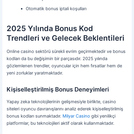
Otomatik bonus iptali koşulları
2025 Yılında Bonus Kod
Trendleri ve Gelecek Beklentileri
Online casino sektörü sürekli evrim geçirmektedir ve bonus
kodları da bu değişimin bir parçasıdır. 2025 yılında
gözlemlenen trendler, oyuncular için hem fırsatlar hem de
yeni zorluklar yaratmaktadır.
Kişiselleştirilmiş Bonus Deneyimleri
Yapay zeka teknolojilerinin gelişmesiyle birlikte, casino
siteleri oyuncu davranışlarını analiz ederek kişiselleştirilmiş
bonus kodları sunmaktadır.
Milyar Casino
gibi yenilikçi
platformlar, bu teknolojileri aktif olarak kullanmaktadır.