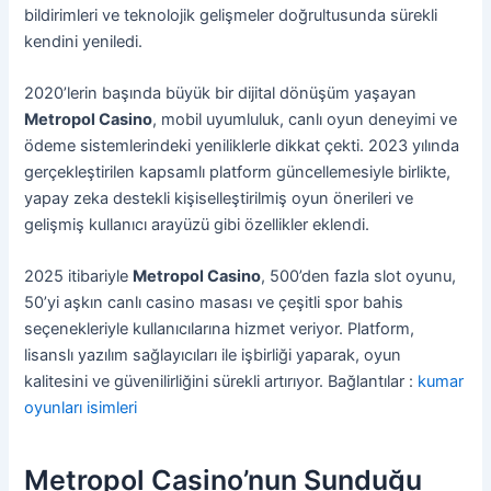
bildirimleri ve teknolojik gelişmeler doğrultusunda sürekli
kendini yeniledi.
2020’lerin başında büyük bir dijital dönüşüm yaşayan
Metropol Casino
, mobil uyumluluk, canlı oyun deneyimi ve
ödeme sistemlerindeki yeniliklerle dikkat çekti. 2023 yılında
gerçekleştirilen kapsamlı platform güncellemesiyle birlikte,
yapay zeka destekli kişiselleştirilmiş oyun önerileri ve
gelişmiş kullanıcı arayüzü gibi özellikler eklendi.
2025 itibariyle
Metropol Casino
, 500’den fazla slot oyunu,
50’yi aşkın canlı casino masası ve çeşitli spor bahis
seçenekleriyle kullanıcılarına hizmet veriyor. Platform,
lisanslı yazılım sağlayıcıları ile işbirliği yaparak, oyun
kalitesini ve güvenilirliğini sürekli artırıyor. Bağlantılar :
kumar
oyunları isimleri
Metropol Casino’nun Sunduğu