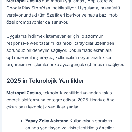
Metropol Casino
‘nun mobil uygulaması, App Store ve
Google Play Store’dan indirilebiliyor. Uygulama, masaüstü
versiyonundaki tüm özellikleri içeriyor ve hatta bazı mobil
özel promosyonlar da sunuyor.
Uygulama indirmek istemeyenler için, platformun
responsive web tasarımı da mobil tarayıcılar üzerinden
sorunsuz bir deneyim sağlıyor. Dokunmatik ekranlara
optimize edilmiş arayüz, kullanıcıların oyunlara hızlıca
erişmesini ve işlemlerini kolayca gerçekleştirmesini sağlıyor.
2025’in Teknolojik Yenilikleri
Metropol Casino
, teknolojik yenilikleri yakından takip
ederek platformuna entegre ediyor. 2025 itibariyle öne
çıkan bazı teknolojik yenilikler şunlar:
Yapay Zeka Asistanı:
Kullanıcıların sorularını
anında yanıtlayan ve kişiselleştirilmiş öneriler