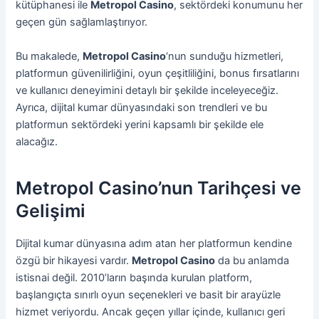
kütüphanesi ile
Metropol Casino
, sektördeki konumunu her
geçen gün sağlamlaştırıyor.
Bu makalede,
Metropol Casino
‘nun sunduğu hizmetleri,
platformun güvenilirliğini, oyun çeşitliliğini, bonus fırsatlarını
ve kullanıcı deneyimini detaylı bir şekilde inceleyeceğiz.
Ayrıca, dijital kumar dünyasındaki son trendleri ve bu
platformun sektördeki yerini kapsamlı bir şekilde ele
alacağız.
Metropol Casino’nun Tarihçesi ve
Gelişimi
Dijital kumar dünyasına adım atan her platformun kendine
özgü bir hikayesi vardır.
Metropol Casino
da bu anlamda
istisnai değil. 2010’ların başında kurulan platform,
başlangıçta sınırlı oyun seçenekleri ve basit bir arayüzle
hizmet veriyordu. Ancak geçen yıllar içinde, kullanıcı geri