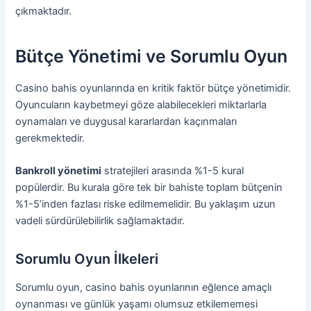
çıkmaktadır.
Bütçe Yönetimi ve Sorumlu Oyun
Casino bahis oyunlarında en kritik faktör bütçe yönetimidir.
Oyuncuların kaybetmeyi göze alabilecekleri miktarlarla
oynamaları ve duygusal kararlardan kaçınmaları
gerekmektedir.
Bankroll yönetimi
stratejileri arasında %1-5 kural
popülerdir. Bu kurala göre tek bir bahiste toplam bütçenin
%1-5’inden fazlası riske edilmemelidir. Bu yaklaşım uzun
vadeli sürdürülebilirlik sağlamaktadır.
Sorumlu Oyun İlkeleri
Sorumlu oyun, casino bahis oyunlarının eğlence amaçlı
oynanması ve günlük yaşamı olumsuz etkilememesi