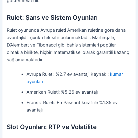
göstermektedir.
Rulet: Şans ve Sistem Oyunları
Rulet oyununda Avrupa ruleti Amerikan ruletine göre daha
avantajlıdır çünkü tek sıfır bulunmaktadır. Martingale,
D’Alembert ve Fibonacci gibi bahis sistemleri popüler
olmakla birlikte, hiçbiri matematiksel olarak garantili kazanç
sağlamamaktadır.
Avrupa Ruleti: %2.7 ev avantajı Kaynak :
kumar
oyunları
Amerikan Ruleti: %5.26 ev avantajı
Fransız Ruleti: En Passant kuralı ile %1.35 ev
avantajı
Slot Oyunları: RTP ve Volatilite