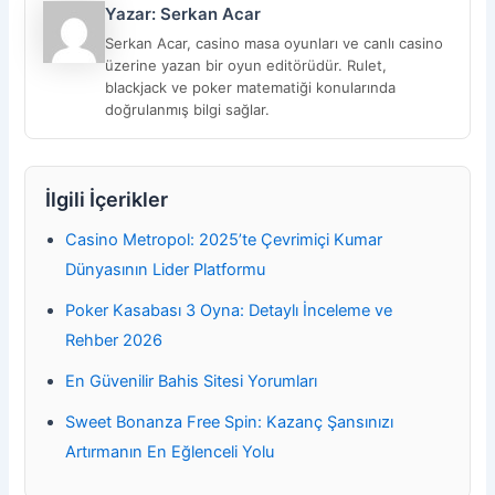
Yazar: Serkan Acar
Serkan Acar, casino masa oyunları ve canlı casino
üzerine yazan bir oyun editörüdür. Rulet,
blackjack ve poker matematiği konularında
doğrulanmış bilgi sağlar.
İlgili İçerikler
Casino Metropol: 2025’te Çevrimiçi Kumar
Dünyasının Lider Platformu
Poker Kasabası 3 Oyna: Detaylı İnceleme ve
Rehber 2026
En Güvenilir Bahis Sitesi Yorumları
Sweet Bonanza Free Spin: Kazanç Şansınızı
Artırmanın En Eğlenceli Yolu