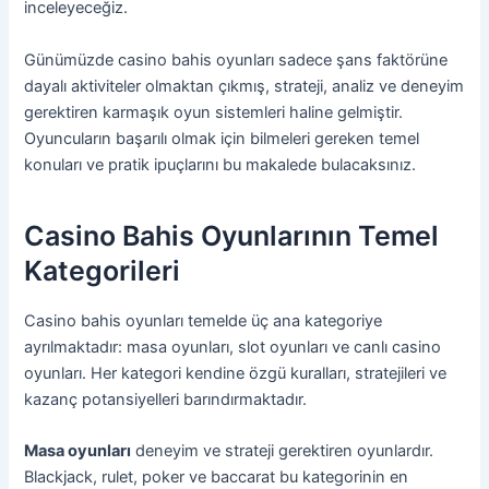
inceleyeceğiz.
Günümüzde casino bahis oyunları sadece şans faktörüne
dayalı aktiviteler olmaktan çıkmış, strateji, analiz ve deneyim
gerektiren karmaşık oyun sistemleri haline gelmiştir.
Oyuncuların başarılı olmak için bilmeleri gereken temel
konuları ve pratik ipuçlarını bu makalede bulacaksınız.
Casino Bahis Oyunlarının Temel
Kategorileri
Casino bahis oyunları temelde üç ana kategoriye
ayrılmaktadır: masa oyunları, slot oyunları ve canlı casino
oyunları. Her kategori kendine özgü kuralları, stratejileri ve
kazanç potansiyelleri barındırmaktadır.
Masa oyunları
deneyim ve strateji gerektiren oyunlardır.
Blackjack, rulet, poker ve baccarat bu kategorinin en