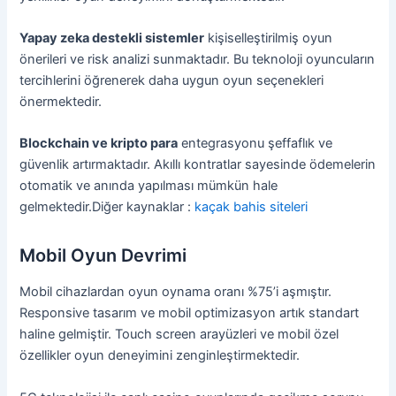
Yapay zeka destekli sistemler
kişiselleştirilmiş oyun
önerileri ve risk analizi sunmaktadır. Bu teknoloji oyuncuların
tercihlerini öğrenerek daha uygun oyun seçenekleri
önermektedir.
Blockchain ve kripto para
entegrasyonu şeffaflık ve
güvenlik artırmaktadır. Akıllı kontratlar sayesinde ödemelerin
otomatik ve anında yapılması mümkün hale
gelmektedir.Diğer kaynaklar :
kaçak bahis siteleri
Mobil Oyun Devrimi
Mobil cihazlardan oyun oynama oranı %75’i aşmıştır.
Responsive tasarım ve mobil optimizasyon artık standart
haline gelmiştir. Touch screen arayüzleri ve mobil özel
özellikler oyun deneyimini zenginleştirmektedir.