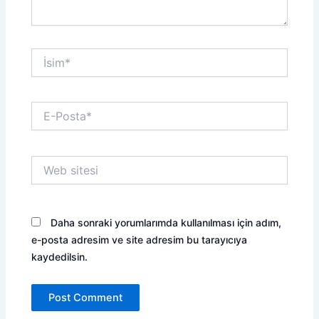
İsim*
E-
Posta*
Web
sitesi
Daha sonraki yorumlarımda kullanılması için adım,
e-posta adresim ve site adresim bu tarayıcıya
kaydedilsin.