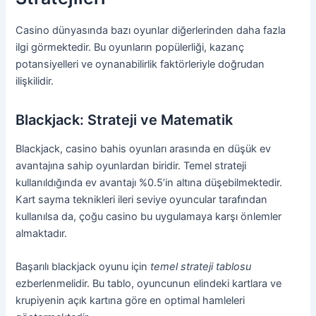
Casino dünyasında bazı oyunlar diğerlerinden daha fazla
ilgi görmektedir. Bu oyunların popülerliği, kazanç
potansiyelleri ve oynanabilirlik faktörleriyle doğrudan
ilişkilidir.
Blackjack: Strateji ve Matematik
Blackjack, casino bahis oyunları arasında en düşük ev
avantajına sahip oyunlardan biridir. Temel strateji
kullanıldığında ev avantajı %0.5’in altına düşebilmektedir.
Kart sayma teknikleri ileri seviye oyuncular tarafından
kullanılsa da, çoğu casino bu uygulamaya karşı önlemler
almaktadır.
Başarılı blackjack oyunu için
temel strateji tablosu
ezberlenmelidir. Bu tablo, oyuncunun elindeki kartlara ve
krupiyenin açık kartına göre en optimal hamleleri