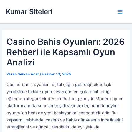
İçeriğe
Main
Kumar Siteleri
atla
Men
Casino Bahis Oyunları: 2026
Rehberi ile Kapsamlı Oyun
Analizi
Yazan
Serkan Acar
/
Haziran 13, 2025
Casino bahis oyunları, dijital çağın getirdiği teknolojik
yeniliklerle birlikte oyun severlerin en çok tercih ettiği
eğlence kategorilerinden biri haline gelmiştir. Modern oyun
platformlarında sunulan çeşitli seçenekler, hem deneyimli
oyuncuları hem de yeni başlayanları cezbetmektedir. Bu
kapsamlı rehberde, casino ve bahis dünyasının inceliklerini,
stratejilerini ve güncel trendlerini detaylı şekilde