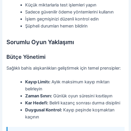
Küçük miktarlarla test işlemleri yapın
Sadece güvenilir ödeme yöntemlerini kullanın
İşlem geçmişinizi düzenli kontrol edin
Şüpheli durumları hemen bildirin
Sorumlu Oyun Yaklaşımı
Bütçe Yönetimi
Sağlıklı bahis alışkanlıkları geliştirmek için temel prensipler:
Kayıp Limitı:
Aylık maksimum kayıp miktarı
belirleyin
Zaman Sınırı:
Günlük oyun süresini kısıtlayın
Kar Hedefi:
Belirli kazanç sonrası durma disiplini
Duygusal Kontrol:
Kayıp peşinde koşmaktan
kaçının