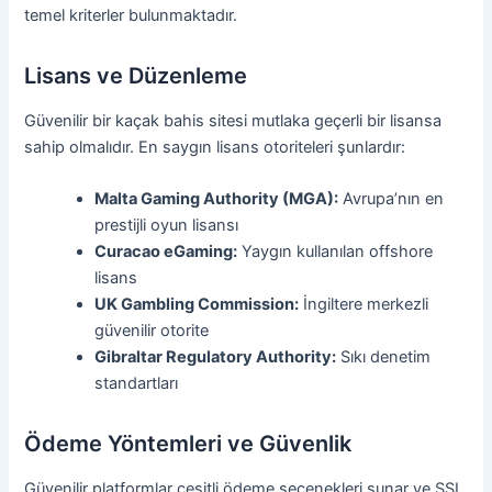
temel kriterler bulunmaktadır.
Lisans ve Düzenleme
Güvenilir bir kaçak bahis sitesi mutlaka geçerli bir lisansa
sahip olmalıdır. En saygın lisans otoriteleri şunlardır:
Malta Gaming Authority (MGA):
Avrupa’nın en
prestijli oyun lisansı
Curacao eGaming:
Yaygın kullanılan offshore
lisans
UK Gambling Commission:
İngiltere merkezli
güvenilir otorite
Gibraltar Regulatory Authority:
Sıkı denetim
standartları
Ödeme Yöntemleri ve Güvenlik
Güvenilir platformlar çeşitli ödeme seçenekleri sunar ve SSL