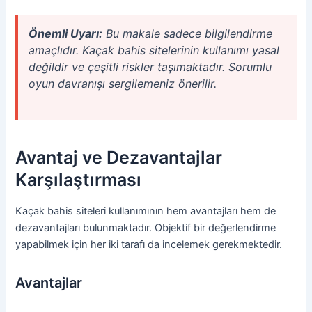
Önemli Uyarı:
Bu makale sadece bilgilendirme
amaçlıdır. Kaçak bahis sitelerinin kullanımı yasal
değildir ve çeşitli riskler taşımaktadır. Sorumlu
oyun davranışı sergilemeniz önerilir.
Avantaj ve Dezavantajlar
Karşılaştırması
Kaçak bahis siteleri kullanımının hem avantajları hem de
dezavantajları bulunmaktadır. Objektif bir değerlendirme
yapabilmek için her iki tarafı da incelemek gerekmektedir.
Avantajlar