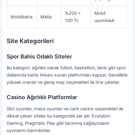
%200 +
Mobil
Mobilbahis
Malta
100 TL
uyumluluk
Site Kategorileri
Spor Bahis Odaklı Siteler
Bu kategori, ağırlıklı olarak futbol, basketbol, tenis gibi spor
dallarında bahis imkanı sunan platformları kapsar. Genellikle
yüksek oranlar ve geniş maç seçenekleri ile öne çıkarlar.
Casino Ağırlıklı Platformlar
Slot oyunları, masa oyunları ve canlı casino seçenekleri ile
dikkat çeken siteler bu kategoride yer alır. Evolution
Gaming, Pragmatic Play gibi tanınmış sağlayıcıların
oyunlarını barındırırlar.