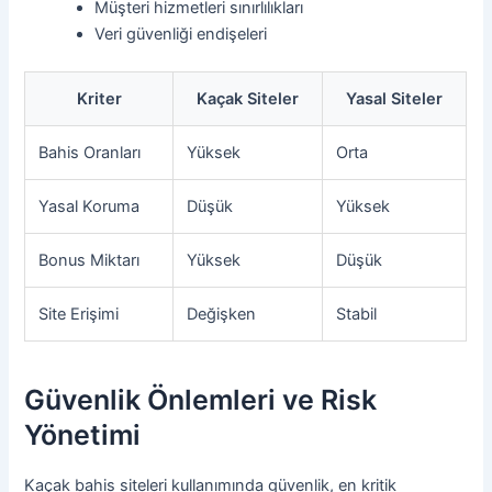
Müşteri hizmetleri sınırlılıkları
Veri güvenliği endişeleri
Kriter
Kaçak Siteler
Yasal Siteler
Bahis Oranları
Yüksek
Orta
Yasal Koruma
Düşük
Yüksek
Bonus Miktarı
Yüksek
Düşük
Site Erişimi
Değişken
Stabil
Güvenlik Önlemleri ve Risk
Yönetimi
Kaçak bahis siteleri kullanımında güvenlik, en kritik