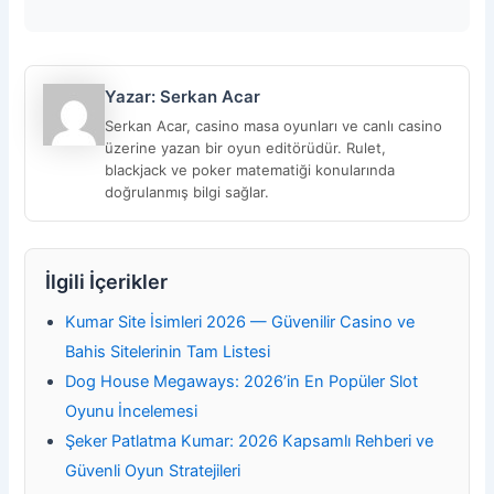
Yazar: Serkan Acar
Serkan Acar, casino masa oyunları ve canlı casino
üzerine yazan bir oyun editörüdür. Rulet,
blackjack ve poker matematiği konularında
doğrulanmış bilgi sağlar.
İlgili İçerikler
Kumar Site İsimleri 2026 — Güvenilir Casino ve
Bahis Sitelerinin Tam Listesi
Dog House Megaways: 2026’in En Popüler Slot
Oyunu İncelemesi
Şeker Patlatma Kumar: 2026 Kapsamlı Rehberi ve
Güvenli Oyun Stratejileri