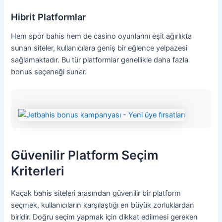
Hibrit Platformlar
Hem spor bahis hem de casino oyunlarını eşit ağırlıkta
sunan siteler, kullanıcılara geniş bir eğlence yelpazesi
sağlamaktadır. Bu tür platformlar genellikle daha fazla
bonus seçeneği sunar.
Güvenilir Platform Seçim
Kriterleri
Kaçak bahis siteleri arasından güvenilir bir platform
seçmek, kullanıcıların karşılaştığı en büyük zorluklardan
biridir. Doğru seçim yapmak için dikkat edilmesi gereken