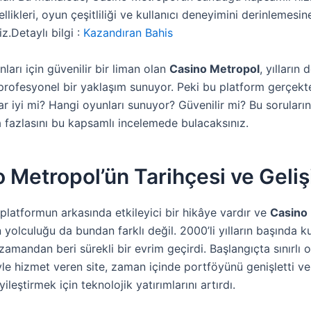
llikleri, oyun çeşitliliği ve kullanıcı deneyimini derinlemesin
z.Detaylı bilgi :
Kazandıran Bahis
ları için güvenilir bir liman olan
Casino Metropol
, yılların
 profesyonel bir yaklaşım sunuyor. Peki bu platform gerçekt
ar iyi mi? Hangi oyunları sunuyor? Güvenilir mi? Bu soruların 
 fazlasını bu kapsamlı incelemede bulacaksınız.
 Metropol’ün Tarihçesi ve Geliş
 platformun arkasında etkileyici bir hikâye vardır ve
Casino
n yolculuğu da bundan farklı değil. 2000’li yılların başında k
zamandan beri sürekli bir evrim geçirdi. Başlangıçta sınırlı 
le hizmet veren site, zaman içinde portföyünü genişletti ve 
ileştirmek için teknolojik yatırımlarını artırdı.