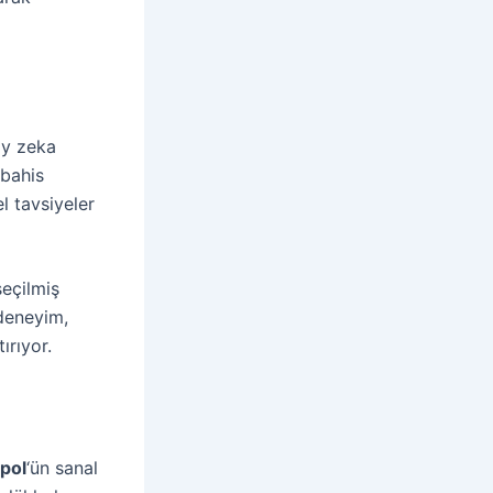
ay zeka
 bahis
el tavsiyeler
seçilmiş
 deneyim,
ırıyor.
pol
‘ün sanal