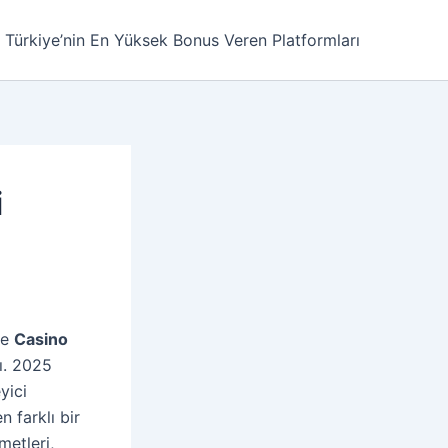
: Türkiye’nin En Yüksek Bonus Veren Platformları
i
ve
Casino
ı. 2025
yici
 farklı bir
etleri,