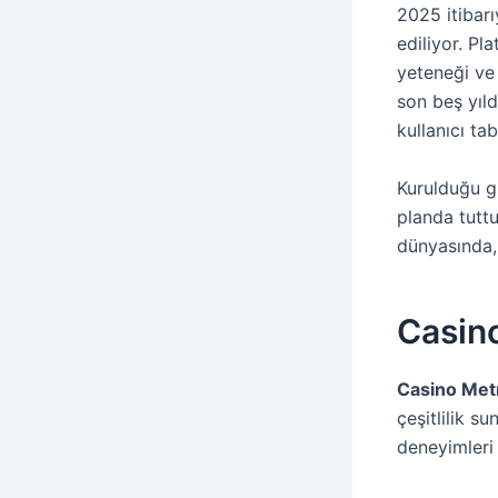
2025 itibar
ediliyor. Pl
yeteneği ve
son beş yıld
kullanıcı ta
Kurulduğu 
planda tuttu
dünyasında, 
Casino
Casino Met
çeşitlilik s
deneyimleri 