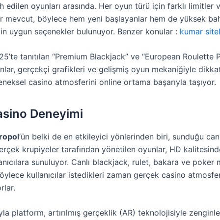
h edilen oyunları arasında. Her oyun türü için farklı limitler 
r mevcut, böylece hem yeni başlayanlar hem de yüksek bah
çin uygun seçenekler bulunuyor. Benzer konular :
kumar sitel
25’te tanıtılan “Premium Blackjack” ve “European Roulette P
nlar, gerçekçi grafikleri ve gelişmiş oyun mekaniğiyle dikka
eneksel casino atmosferini online ortama başarıyla taşıyor.
asino Deneyimi
ropol
‘ün belki de en etkileyici yönlerinden biri, sunduğu can
erçek krupiyeler tarafından yönetilen oyunlar, HD kalitesin
lanıcılara sunuluyor. Canlı blackjack, rulet, bakara ve poker 
öylece kullanıcılar istedikleri zaman gerçek casino atmosfer
rlar.
yla platform, artırılmış gerçeklik (AR) teknolojisiyle zenginle