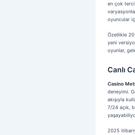
en çok terci
varyasyonla
oyuncular i
Özellikle 20
yeni versiyo
oyunlar, gel
Canlı C
Casino Met
deneyimi. G
akışıyla kul
7/24 açık, b
yaşayabiliyo
2025 itibarı