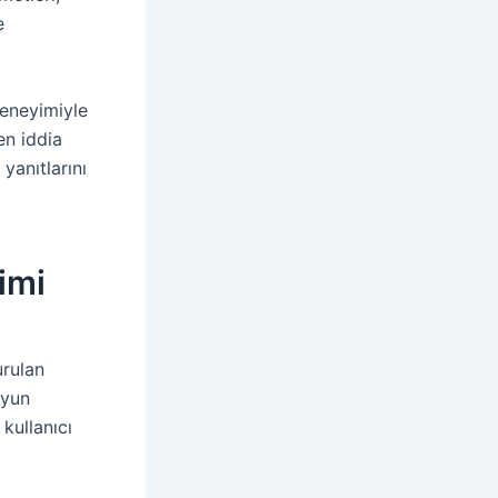
e
 deneyimiyle
en iddia
yanıtlarını
imi
urulan
oyun
kullanıcı