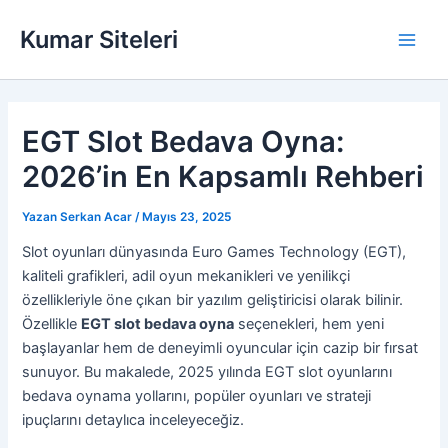
İçeriğe
Main
Kumar Siteleri
atla
Men
EGT Slot Bedava Oyna:
2026’in En Kapsamlı Rehberi
Yazan
Serkan Acar
/
Mayıs 23, 2025
Slot oyunları dünyasında Euro Games Technology (EGT),
kaliteli grafikleri, adil oyun mekanikleri ve yenilikçi
özellikleriyle öne çıkan bir yazılım geliştiricisi olarak bilinir.
Özellikle
EGT slot bedava oyna
seçenekleri, hem yeni
başlayanlar hem de deneyimli oyuncular için cazip bir fırsat
sunuyor. Bu makalede, 2025 yılında EGT slot oyunlarını
bedava oynama yollarını, popüler oyunları ve strateji
ipuçlarını detaylıca inceleyeceğiz.