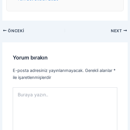
ÖNCEKI
NEXT
Yorum bırakın
E-posta adresiniz yayınlanmayacak.
Gerekli alanlar
*
ile işaretlenmişlerdir
Buraya
yazın..