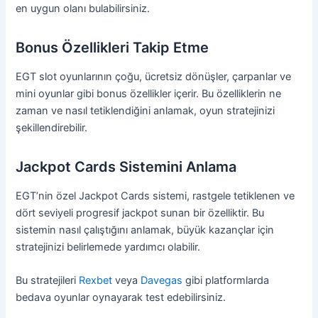
en uygun olanı bulabilirsiniz.
Bonus Özellikleri Takip Etme
EGT slot oyunlarının çoğu, ücretsiz dönüşler, çarpanlar ve
mini oyunlar gibi bonus özellikler içerir. Bu özelliklerin ne
zaman ve nasıl tetiklendiğini anlamak, oyun stratejinizi
şekillendirebilir.
Jackpot Cards Sistemini Anlama
EGT’nin özel Jackpot Cards sistemi, rastgele tetiklenen ve
dört seviyeli progresif jackpot sunan bir özelliktir. Bu
sistemin nasıl çalıştığını anlamak, büyük kazançlar için
stratejinizi belirlemede yardımcı olabilir.
Bu stratejileri
Rexbet
veya
Davegas
gibi platformlarda
bedava oyunlar oynayarak test edebilirsiniz.