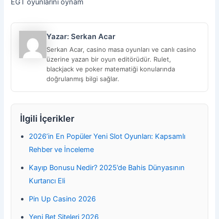
EGT oyunlarını oynam
Yazar: Serkan Acar
Serkan Acar, casino masa oyunları ve canlı casino
üzerine yazan bir oyun editörüdür. Rulet,
blackjack ve poker matematiği konularında
doğrulanmış bilgi sağlar.
İlgili İçerikler
2026’in En Popüler Yeni Slot Oyunları: Kapsamlı
Rehber ve İnceleme
Kayıp Bonusu Nedir? 2025’de Bahis Dünyasının
Kurtarıcı Eli
Pin Up Casino 2026
Yeni Bet Siteleri 2026