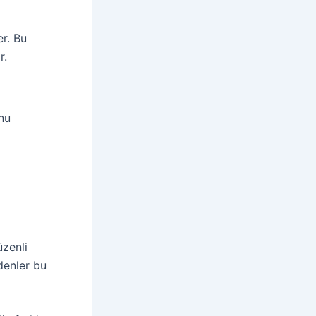
er. Bu
r.
nu
üzenli
denler bu