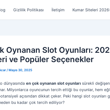
log
Gizlilik Politikası
İletişim
Kumar Siteleri 2026
k Oynanan Slot Oyunları: 20
ri ve Popüler Seçenekler
Acar
/
Mayıs 30, 2025
no dünyasında
en çok oynanan slot oyunları
sürekli değişen
ar. Milyonlarca oyuncunun tercih ettiği bu oyunlar, hem e
tansiyeli açısından dikkat çeker. Peki hangi slot oyunları 
neden bu kadar çok tercih ediliyor?