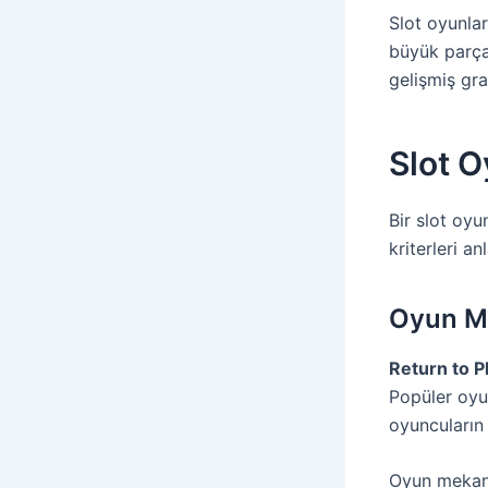
Slot oyunlar
büyük parças
gelişmiş gra
Slot O
Bir slot oyu
kriterleri a
Oyun Me
Return to P
Popüler oyu
oyuncuların
Oyun mekani