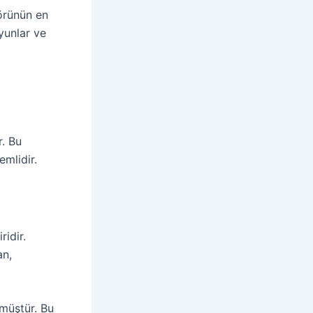
törünün en
yunlar ve
r. Bu
emlidir.
ridir.
an,
rmüştür. Bu