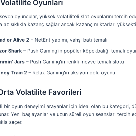
Volatilite Oyunları
seven oyuncular, yüksek volatiliteli slot oyunlarını tercih ed
 az sıklıkla kazanç sağlar ancak kazanç miktarları yüksekti
ad or Alive 2
– NetEnt yapımı, vahşi batı temalı
zor Shark
– Push Gaming’in popüler köpekbalığı temalı oyu
mmin’ Jars
– Push Gaming’in renkli meyve temalı slotu
ney Train 2
– Relax Gaming’in aksiyon dolu oyunu
ta Volatilite Favorileri
 bir oyun deneyimi arayanlar için ideal olan bu kategori, d
nar. Yeni başlayanlar ve uzun süreli oyun seansları tercih e
ıkla seçer.