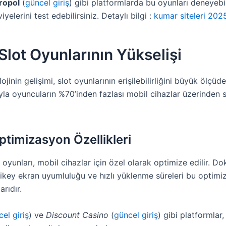
ropol
(
güncel giriş
) gibi platformlarda bu oyunları deneyebili
viyelerini test edebilirsiniz. Detaylı bilgi :
kumar siteleri 202
Slot Oyunlarının Yükselişi
jinin gelişimi, slot oyunlarının erişilebilirliğini büyük ölçüde 
yla oyuncuların %70’inden fazlası mobil cihazlar üzerinden s
ptimizasyon Özellikleri
oyunları, mobil cihazlar için özel olarak optimize edilir. D
 dikey ekran uyumluluğu ve hızlı yüklenme süreleri bu optim
arıdır.
el giriş
) ve
Discount Casino
(
güncel giriş
) gibi platformlar,