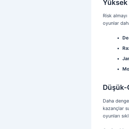
Yüksek 
Risk almayı 
oyunlar daha
De
Ra
Ja
Mo
Düşük-Or
Daha dengeli
kazançlar su
oyunları sıkl