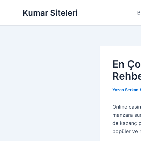
İçeriğe
Kumar Siteleri
atla
B
En Ço
Rehbe
Yazan
Serkan 
Online casi
manzara sun
de kazanç po
popüler ve 