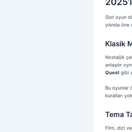
2025’i
Slot oyun dü
yılında öne 
Klasik 
Nostaljik çe
anlaşılır oy
Quest
gibi 
Bu oyunlar ö
kuralları yok
Tema Ta
Film, dizi v