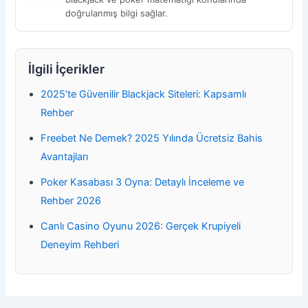
doğrulanmış bilgi sağlar.
İlgili İçerikler
2025’te Güvenilir Blackjack Siteleri: Kapsamlı
Rehber
Freebet Ne Demek? 2025 Yılında Ücretsiz Bahis
Avantajları
Poker Kasabası 3 Oyna: Detaylı İnceleme ve
Rehber 2026
Canlı Casino Oyunu 2026: Gerçek Krupiyeli
Deneyim Rehberi