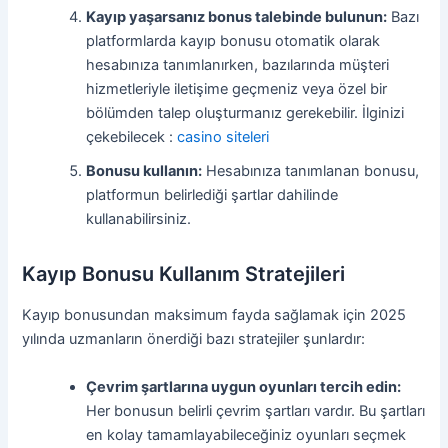
Kayıp yaşarsanız bonus talebinde bulunun:
Bazı
platformlarda kayıp bonusu otomatik olarak
hesabınıza tanımlanırken, bazılarında müşteri
hizmetleriyle iletişime geçmeniz veya özel bir
bölümden talep oluşturmanız gerekebilir. İlginizi
çekebilecek :
casino siteleri
Bonusu kullanın:
Hesabınıza tanımlanan bonusu,
platformun belirlediği şartlar dahilinde
kullanabilirsiniz.
Kayıp Bonusu Kullanım Stratejileri
Kayıp bonusundan maksimum fayda sağlamak için 2025
yılında uzmanların önerdiği bazı stratejiler şunlardır:
Çevrim şartlarına uygun oyunları tercih edin:
Her bonusun belirli çevrim şartları vardır. Bu şartları
en kolay tamamlayabileceğiniz oyunları seçmek