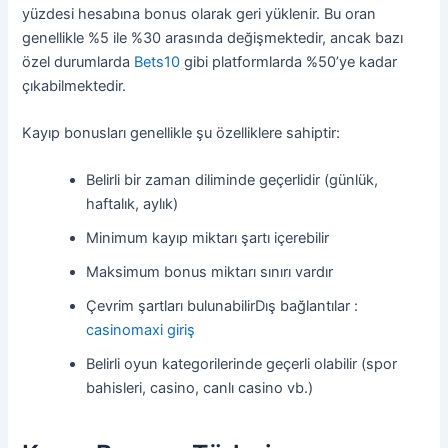
yüzdesi hesabına bonus olarak geri yüklenir. Bu oran
genellikle %5 ile %30 arasında değişmektedir, ancak bazı
özel durumlarda
Bets10
gibi platformlarda %50’ye kadar
çıkabilmektedir.
Kayıp bonusları genellikle şu özelliklere sahiptir:
Belirli bir zaman diliminde geçerlidir (günlük,
haftalık, aylık)
Minimum kayıp miktarı şartı içerebilir
Maksimum bonus miktarı sınırı vardır
Çevrim şartları bulunabilirDış bağlantılar :
casinomaxi giriş
Belirli oyun kategorilerinde geçerli olabilir (spor
bahisleri, casino, canlı casino vb.)