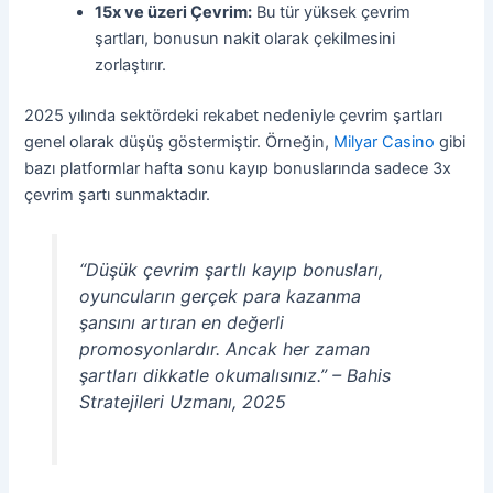
15x ve üzeri Çevrim:
Bu tür yüksek çevrim
şartları, bonusun nakit olarak çekilmesini
zorlaştırır.
2025 yılında sektördeki rekabet nedeniyle çevrim şartları
genel olarak düşüş göstermiştir. Örneğin,
Milyar Casino
gibi
bazı platformlar hafta sonu kayıp bonuslarında sadece 3x
çevrim şartı sunmaktadır.
“Düşük çevrim şartlı kayıp bonusları,
oyuncuların gerçek para kazanma
şansını artıran en değerli
promosyonlardır. Ancak her zaman
şartları dikkatle okumalısınız.” – Bahis
Stratejileri Uzmanı, 2025