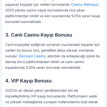
yaşanan kayıplar için verilen bonuslardır.
Casino Metropol
,
2025 yılında casino kayıp bonuslarında öne çıkan
platformlardan biridir ve slot oyunlarında %25’e varan kayıp
bonusları sunmaktadır.
3. Canlı Casino Kayıp Bonusu
Canlı krupiyeler eşliğinde oynanan oyunlardaki kayıplar için
verilen bu bonus türü, genellikle daha yüksek oranlarda
sunulur.
Discount Casino
, adından da anlaşılacağı üzere bu
alanda öncü platformlardan biridir ve canlı casino
kayıplarında %30’a varan bonuslar vermektedir.
4. VIP Kayıp Bonusu
2025’in en dikkat çekici yeniliklerinden biri de
kişiselleştirilmiş VIP kayıp bonuslarıdır. Platformların sadık
ve yüksek meblağlarda oynayan kullanıcılarına özel olarak