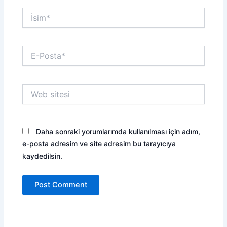
İsim*
E-
Posta*
Web
sitesi
Daha sonraki yorumlarımda kullanılması için adım,
e-posta adresim ve site adresim bu tarayıcıya
kaydedilsin.