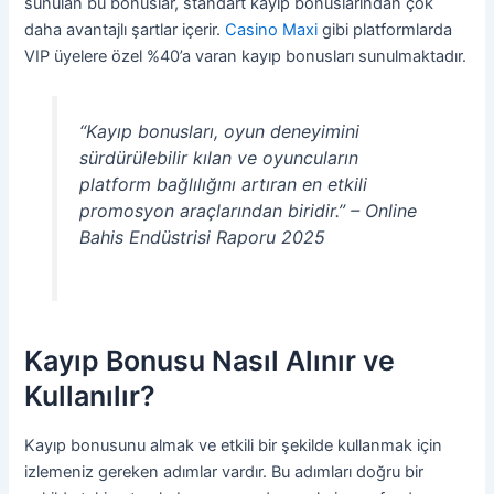
sunulan bu bonuslar, standart kayıp bonuslarından çok
daha avantajlı şartlar içerir.
Casino Maxi
gibi platformlarda
VIP üyelere özel %40’a varan kayıp bonusları sunulmaktadır.
“Kayıp bonusları, oyun deneyimini
sürdürülebilir kılan ve oyuncuların
platform bağlılığını artıran en etkili
promosyon araçlarından biridir.” – Online
Bahis Endüstrisi Raporu 2025
Kayıp Bonusu Nasıl Alınır ve
Kullanılır?
Kayıp bonusunu almak ve etkili bir şekilde kullanmak için
izlemeniz gereken adımlar vardır. Bu adımları doğru bir