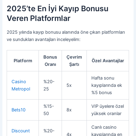
2025’te En İyi Kayıp Bonusu
Veren Platformlar
2025 yılında kayıp bonusu alanında öne çıkan platformları
ve sundukları avantajları inceleyelim:
Bonus
Çevrim
Platform
Özel Avantajlar
Oranı
Şartı
Hafta sonu
Casino
%20-
5x
kayıplarında ek
Metropol
25
%5 bonus
%15-
VIP üyelere özel
Bets10
8x
50
yüksek oranlar
Canlı casino
Discount
%20-
4x
kayıplarında en