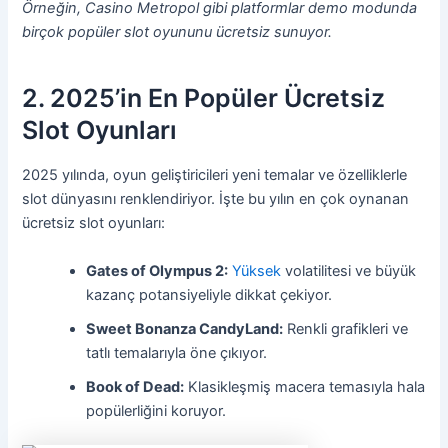
Örneğin, Casino Metropol gibi platformlar demo modunda
birçok popüler slot oyununu ücretsiz sunuyor.
2. 2025’in En Popüler Ücretsiz
Slot Oyunları
2025 yılında, oyun geliştiricileri yeni temalar ve özelliklerle
slot dünyasını renklendiriyor. İşte bu yılın en çok oynanan
ücretsiz slot oyunları:
Gates of Olympus 2:
Yüksek
volatilitesi ve büyük
kazanç potansiyeliyle dikkat çekiyor.
Sweet Bonanza CandyLand:
Renkli grafikleri ve
tatlı temalarıyla öne çıkıyor.
Book of Dead:
Klasikleşmiş macera temasıyla hala
popülerliğini koruyor.