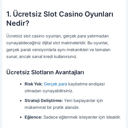
1. Ücretsiz Slot Casino Oyunları
Nedir?
Ücretsiz slot casino oyunları, gerçek para yatırmadan
oynayabileceğiniz dijital slot makineleridir. Bu oyunlar,
gerçek paralı versiyonlarla aynı mekanikleri ve temaları
sunar, ancak sanal kredi kullanırsınız.
Ücretsiz Slotların Avantajları
Risk Yok:
Gerçek para
kaybetme endişesi
olmadan oynayabilirsiniz.
Strateji Geliştirme:
Yeni başlayanlar için
mükemmel bir pratik alanıdır.
Eğlence:
Sadece eğlenmek isteyenler için idealdir.