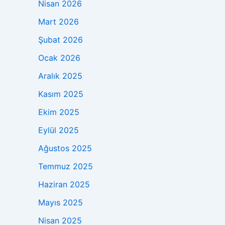
Nisan 2026
Mart 2026
Şubat 2026
Ocak 2026
Aralık 2025
Kasım 2025
Ekim 2025
Eylül 2025
Ağustos 2025
Temmuz 2025
Haziran 2025
Mayıs 2025
Nisan 2025