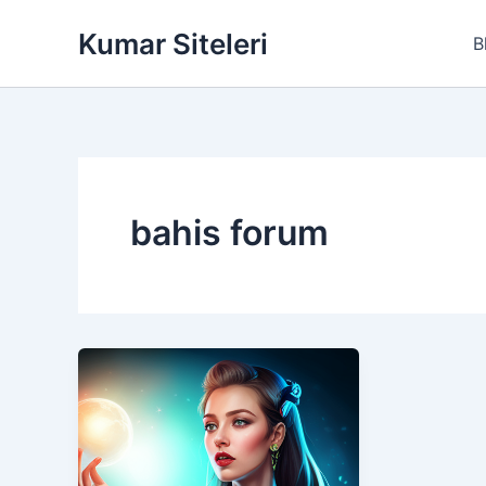
İçeriğe
Kumar Siteleri
atla
B
bahis forum