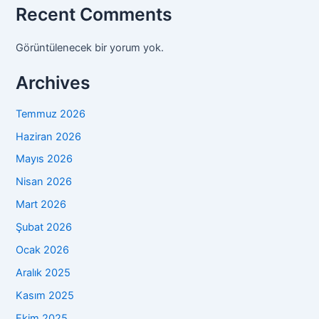
Recent Comments
Görüntülenecek bir yorum yok.
Archives
Temmuz 2026
Haziran 2026
Mayıs 2026
Nisan 2026
Mart 2026
Şubat 2026
Ocak 2026
Aralık 2025
Kasım 2025
Ekim 2025