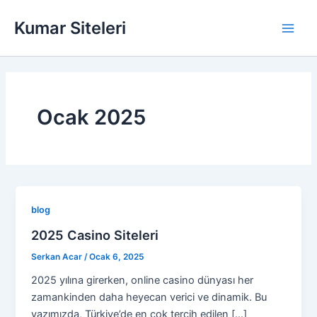
İçeriğe
Main
Kumar Siteleri
atla
Men
Ocak 2025
blog
2025 Casino Siteleri
Serkan Acar
/
Ocak 6, 2025
2025 yılına girerken, online casino dünyası her
zamankinden daha heyecan verici ve dinamik. Bu
yazımızda, Türkiye’de en çok tercih edilen […]