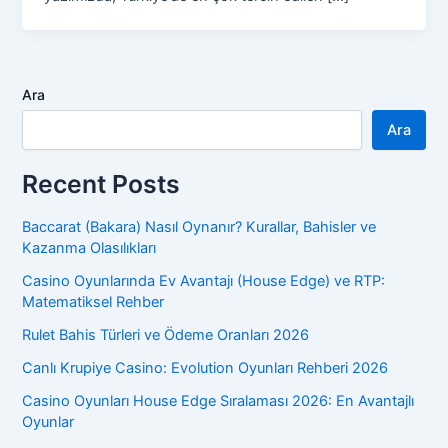
Ara
Ara
Recent Posts
Baccarat (Bakara) Nasıl Oynanır? Kurallar, Bahisler ve
Kazanma Olasılıkları
Casino Oyunlarında Ev Avantajı (House Edge) ve RTP:
Matematiksel Rehber
Rulet Bahis Türleri ve Ödeme Oranları 2026
Canlı Krupiye Casino: Evolution Oyunları Rehberi 2026
Casino Oyunları House Edge Sıralaması 2026: En Avantajlı
Oyunlar