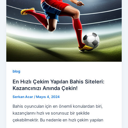
blog
En Hızlı Çekim Yapılan Bahis Siteleri:
Kazancınızı Anında Çekin!
Serkan Acar
/
Mayıs 4, 2024
Bahis oyuncuları için en önemli konulardan biri,
kazançlarını hızlı ve sorunsuz bir şekilde
çekebilmektir. Bu nedenle en hızlı çekim yapılan