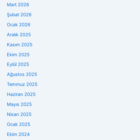
Mart 2026
Şubat 2026
Ocak 2026
Aralık 2025
Kasım 2025
Ekim 2025
Eylül 2025
Ağustos 2025
Temmuz 2025
Haziran 2025
Mayıs 2025
Nisan 2025
Ocak 2025
Ekim 2024