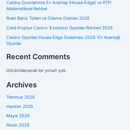
Casino Oyunlarında Ev Avantajı (House Edge) ve RTP:
Matematiksel Rehber
Rulet Bahis Türleri ve Ödeme Oranları 2026
Canlı Krupiye Casino: Evolution Oyunları Rehberi 2026
Casino Oyunları House Edge Sıralaması 2026: En Avantajlı
Oyunlar
Recent Comments
Görüntülenecek bir yorum yok.
Archives
Temmuz 2026
Haziran 2026
Mayıs 2026
Nisan 2026