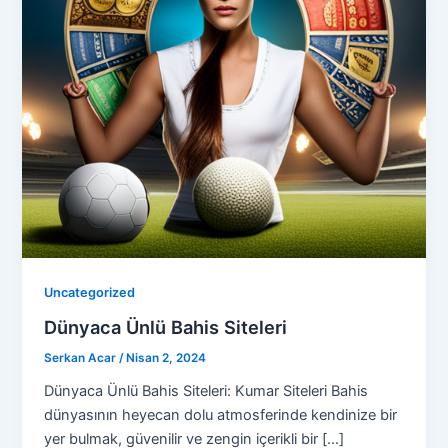
Uncategorized
Dünyaca Ünlü Bahis Siteleri
Serkan Acar
/
Nisan 2, 2024
Dünyaca Ünlü Bahis Siteleri: Kumar Siteleri Bahis
dünyasının heyecan dolu atmosferinde kendinize bir
yer bulmak, güvenilir ve zengin içerikli bir […]