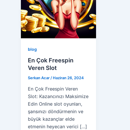
blog
En Çok Freespin
Veren Slot
Serkan Acar
/
Haziran 26, 2024
En Çok Freespin Veren
Slot: Kazancınızı Maksimize
Edin Online slot oyunları,
şansınızı döndürmenin ve
büyük kazançlar elde
etmenin heyecan verici […]