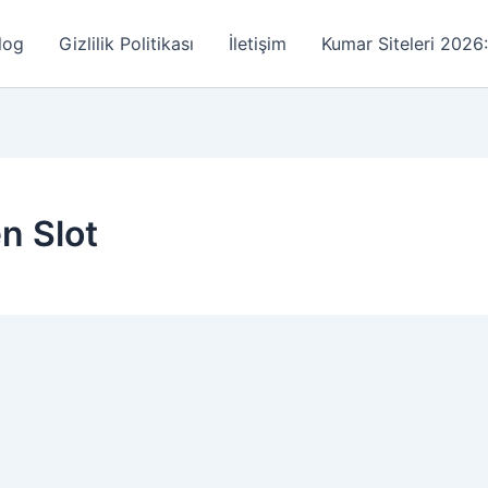
log
Gizlilik Politikası
İletişim
Kumar Siteleri 2026
n Slot