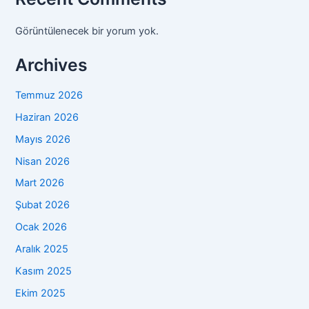
Görüntülenecek bir yorum yok.
Archives
Temmuz 2026
Haziran 2026
Mayıs 2026
Nisan 2026
Mart 2026
Şubat 2026
Ocak 2026
Aralık 2025
Kasım 2025
Ekim 2025