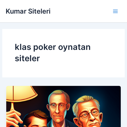
İçeriğe
Main
Kumar Siteleri
atla
Men
klas poker oynatan
siteler