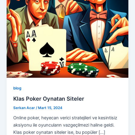
blog
Klas Poker Oynatan Siteler
Serkan Acar
/
Mart 15, 2024
Online poker, heyecan verici stratejileri ve kesintisiz
aksiyonu ile oyuncuların vazgeçilmezi haline geldi.
Klas poker oynatan siteler ise, bu popüler […]