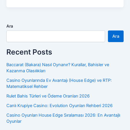
Ara
Ara
Recent Posts
Baccarat (Bakara) Nasıl Oynanır? Kurallar, Bahisler ve
Kazanma Olasılıkları
Casino Oyunlarında Ev Avantajı (House Edge) ve RTP:
Matematiksel Rehber
Rulet Bahis Türleri ve Ödeme Oranları 2026
Canlı Krupiye Casino: Evolution Oyunları Rehberi 2026
Casino Oyunları House Edge Sıralaması 2026: En Avantajlı
Oyunlar