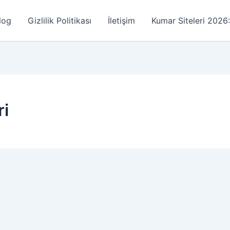
log
Gizlilik Politikası
İletişim
Kumar Siteleri 2026
ri