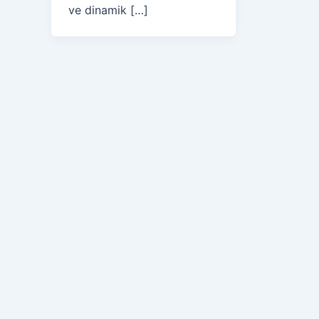
ve dinamik […]