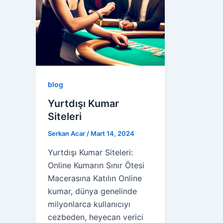
blog
Yurtdışı Kumar
Siteleri
Serkan Acar
/
Mart 14, 2024
Yurtdışı Kumar Siteleri:
Online Kumarın Sınır Ötesi
Macerasına Katılın Online
kumar, dünya genelinde
milyonlarca kullanıcıyı
cezbeden, heyecan verici