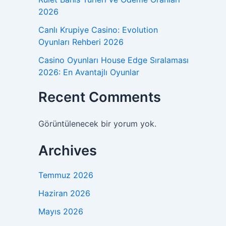
2026
Canlı Krupiye Casino: Evolution
Oyunları Rehberi 2026
Casino Oyunları House Edge Sıralaması
2026: En Avantajlı Oyunlar
Recent Comments
Görüntülenecek bir yorum yok.
Archives
Temmuz 2026
Haziran 2026
Mayıs 2026