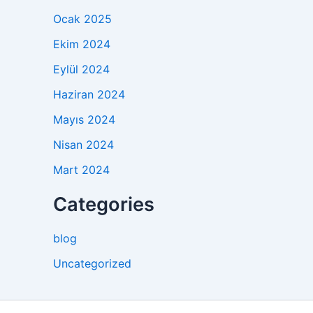
Ocak 2025
Ekim 2024
Eylül 2024
Haziran 2024
Mayıs 2024
Nisan 2024
Mart 2024
Categories
blog
Uncategorized