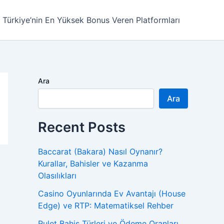
: Türkiye’nin En Yüksek Bonus Veren Platformları
Ara
Ara
Recent Posts
Baccarat (Bakara) Nasıl Oynanır?
Kurallar, Bahisler ve Kazanma
Olasılıkları
Casino Oyunlarında Ev Avantajı (House
Edge) ve RTP: Matematiksel Rehber
Rulet Bahis Türleri ve Ödeme Oranları